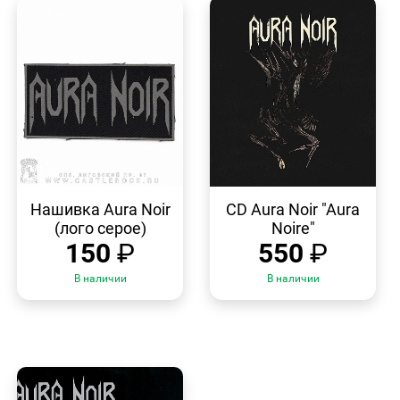
БЫСТРЫЙ
БЫСТРЫЙ
ПРОСМОТР
ПРОСМОТР
Нашивка Aura Noir
CD Aura Noir "Aura
(лого серое)
Noire"
150
₽
550
₽
В наличии
В наличии