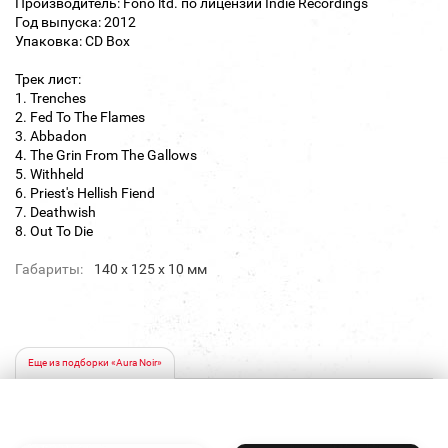
Производитель: Fono ltd. по лицензии Indie Recordings
Год выпуска: 2012
Упаковка: CD Box
Трек лист:
1. Trenches
2. Fed To The Flames
3. Abbadon
4. The Grin From The Gallows
5. Withheld
6. Priest's Hellish Fiend
7. Deathwish
8. Out To Die
Габариты:
140 х 125 х 10 мм
Еще из подборки «Aura Noir»