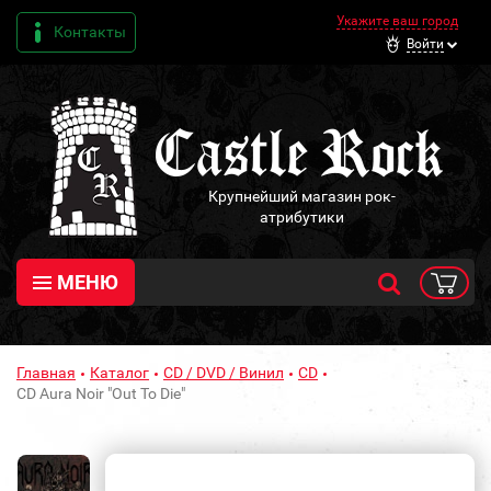
Укажите ваш город
Контакты
Войти
Крупнейший магазин рок-
атрибутики
МЕНЮ
Главная
Каталог
CD / DVD / Винил
CD
CD Aura Noir "Out To Die"