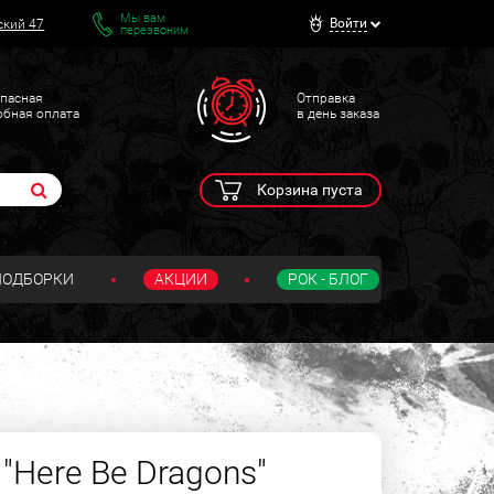
Мы вам
Войти
ский 47
перезвоним
пасная
Отправка
обная оплата
в день заказа
Корзина пуста
ПОДБОРКИ
АКЦИИ
РОК - БЛОГ
 "Here Be Dragons"