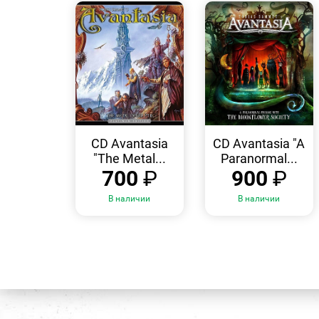
БЫСТРЫЙ
БЫСТРЫЙ
ПРОСМОТР
ПРОСМОТР
CD Avantasia
CD Avantasia "A
"The Metal...
Paranormal...
700
₽
900
₽
В наличии
В наличии