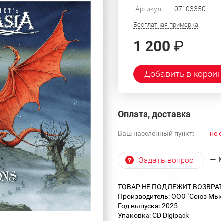
Артикул:
07103350
Бесплатная примерка
1 200
₽
Добавить в корзи
Оплата, доставка
Ваш населенный пункт:
не 
— 
Задать вопрос
ТОВАР НЕ ПОДЛЕЖИТ ВОЗВРА
Производитель: ООО "Союз Мью
Год выпуска: 2025
Упаковка: CD Digipack