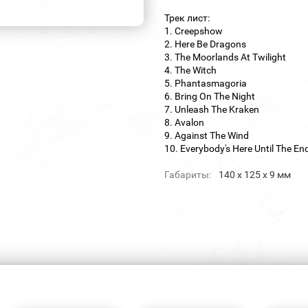
Трек лист:
1. Creepshow
2. Here Be Dragons
3. The Moorlands At Twilight
4. The Witch
5. Phantasmagoria
6. Bring On The Night
7. Unleash The Kraken
8. Avalon
9. Against The Wind
10. Everybody's Here Until The En
Габариты:
140 х 125 х 9 мм