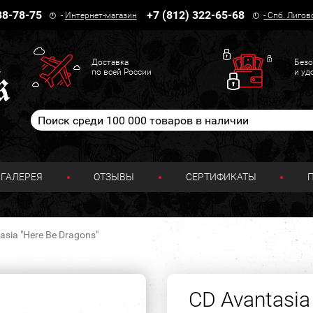
38-78-75
+7 (812) 322-65-68
-
Интернет-магазин
-
Спб. Лигов
Доставка
Безо
по всей России
и уд
ГАЛЕРЕЯ
ОТЗЫВЫ
СЕРТИФИКАТЫ
asia "Here Be Dragons"
CD Avantasia