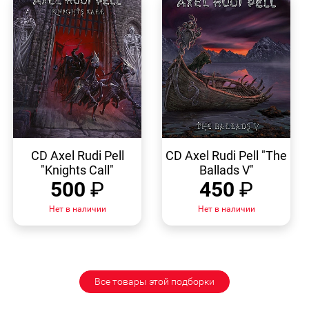
БЫСТРЫЙ
БЫСТРЫЙ
ПРОСМОТР
ПРОСМОТР
CD Axel Rudi Pell
CD Axel Rudi Pell "The
"Knights Call"
Ballads V"
500
₽
450
₽
Нет в наличии
Нет в наличии
Все товары этой подборки