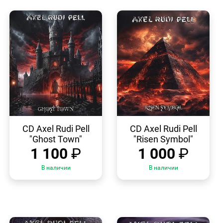
БЫСТРЫЙ
БЫСТРЫЙ
ПРОСМОТР
ПРОСМОТР
CD Axel Rudi Pell
CD Axel Rudi Pell
"Ghost Town"
"Risen Symbol"
1 100
₽
1 000
₽
В наличии
В наличии