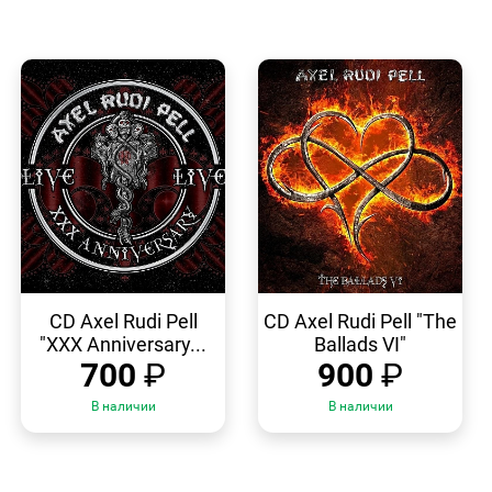
БЫСТРЫЙ
БЫСТРЫЙ
ПРОСМОТР
ПРОСМОТР
CD Axel Rudi Pell
CD Axel Rudi Pell "The
"XXX Anniversary...
Ballads VI"
700
₽
900
₽
В наличии
В наличии