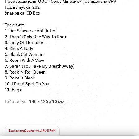
Производитель: ООО «Союз Мьюзик» по лицензии SPV
Год выпуска: 2021
Упаковка: CD Box
Трек лист:
1. Der Schwarze Abt (Intro)
2. There's Only One Way To Rock
3. Lady Of The Lake
4. She's A Lady
5. Black Cat Woman
6. Room With A View
7. Sarah (You Take My Breath Away)
8. Rock 'N' Roll Queen
9. Paint It Black
10. I Put A Spell On You
11. Eagle
Габариты:
140 х 125 х 10 мм
Еще из подборки «Axel Rudi Pell»