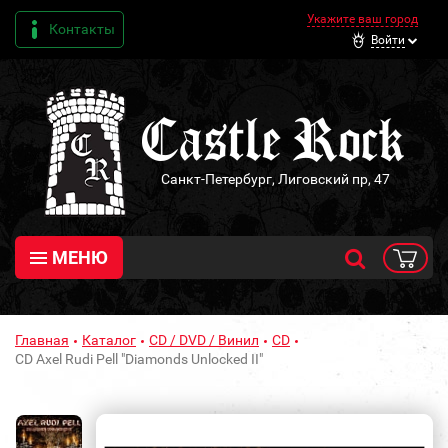
Укажите ваш город
Контакты
Войти
Санкт-Петербург, Лиговский пр, 47
МЕНЮ
Главная
Каталог
CD / DVD / Винил
CD
CD Axel Rudi Pell "Diamonds Unlocked II"