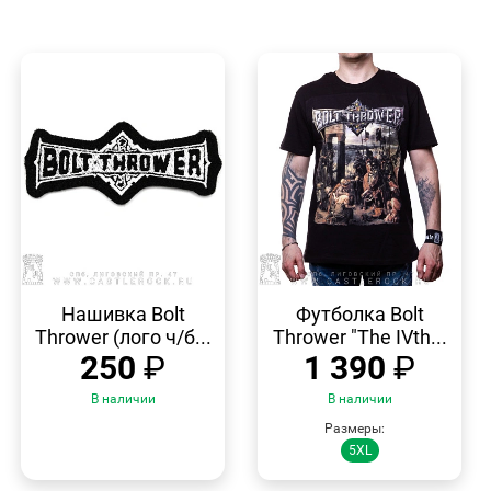
БЫСТРЫЙ
БЫСТРЫЙ
ПРОСМОТР
ПРОСМОТР
Нашивка Bolt
Футболка Bolt
Thrower (лого ч/б...
Thrower "The IVth...
250
₽
1 390
₽
В наличии
В наличии
Размеры:
5XL