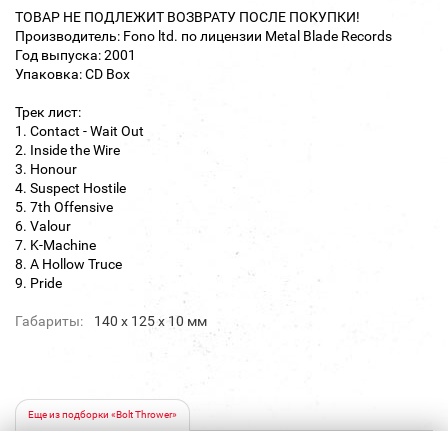
ТОВАР НЕ ПОДЛЕЖИТ ВОЗВРАТУ ПОСЛЕ ПОКУПКИ!
Производитель: Fono ltd. по лицензии Metal Blade Records
Год выпуска: 2001
Упаковка: CD Box
Трек лист:
1. Contact - Wait Out
2. Inside the Wire
3. Honour
4. Suspect Hostile
5. 7th Offensive
6. Valour
7. K-Machine
8. A Hollow Truce
9. Pride
Габариты:
140 х 125 х 10 мм
Еще из подборки «Bolt Thrower»