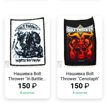
БЫСТРЫЙ
БЫСТРЫЙ
ПРОСМОТР
ПРОСМОТР
Нашивка Bolt
Нашивка Bolt
Thrower "In Battle...
Thrower "Cenotaph"
150
₽
150
₽
В наличии
В наличии