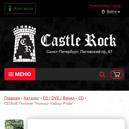
Укажите ваш город
Контакты
Войти
Санкт-Петербург, Лиговский пр, 47
МЕНЮ
Главная
Каталог
CD / DVD / Винил
CD
CD Bolt Thrower "Honour-Valour-Pride"