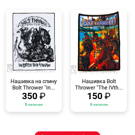
БЫСТРЫЙ
БЫСТРЫЙ
ПРОСМОТР
ПРОСМОТР
Нашивка на спину
Нашивка Bolt
Bolt Thrower "In...
Thrower "The IVth...
350
₽
150
₽
В наличии
В наличии