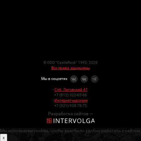
© ООО "CastleRock" 1992- 2026
Все права защищены
Мы в соцсетях
-
Спб. Лиговский 47
:
+7 (812) 322-65-68
-
Интернет-магазин
:
+7 (921) 938-78-75
Разработка сайтов —
Мы используем cookies, чтобы вам было удобно работать с сайтом
x