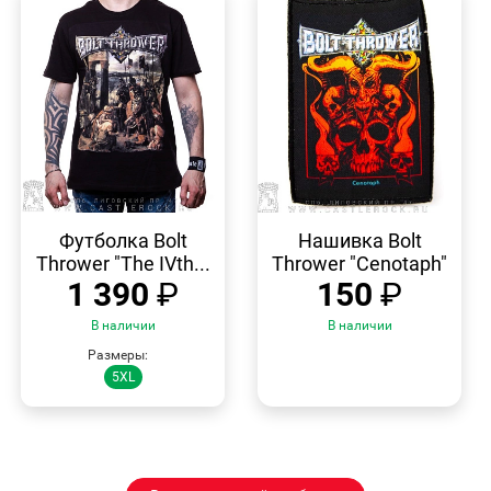
БЫСТРЫЙ
БЫСТРЫЙ
ПРОСМОТР
ПРОСМОТР
Футболка Bolt
Нашивка Bolt
Thrower "The IVth...
Thrower "Cenotaph"
1 390
₽
150
₽
В наличии
В наличии
Размеры:
5XL