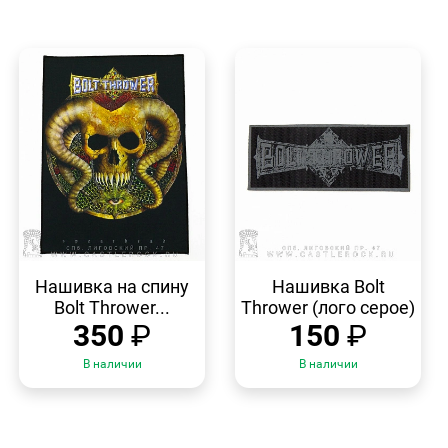
БЫСТРЫЙ
БЫСТРЫЙ
ПРОСМОТР
ПРОСМОТР
Нашивка на спину
Нашивка Bolt
Bolt Thrower...
Thrower (лого серое)
350
₽
150
₽
В наличии
В наличии