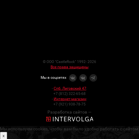
© ООО "CastleRock" 1992- 2026
Все права защищены
Мы в соцсетях
-
Спб. Лиговский 47
:
+7 (812) 322-65-68
-
Интернет-магазин
:
+7 (921) 938-78-75
Разработка сайтов —
Мы используем cookies, чтобы вам было удобно работать с сайтом
x