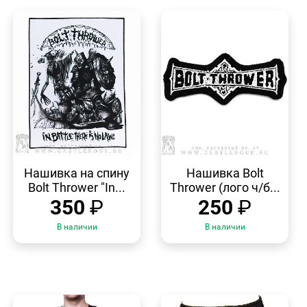
БЫСТРЫЙ
БЫСТРЫЙ
ПРОСМОТР
ПРОСМОТР
Нашивка на спину
Нашивка Bolt
Bolt Thrower "In...
Thrower (лого ч/б...
350
₽
250
₽
В наличии
В наличии