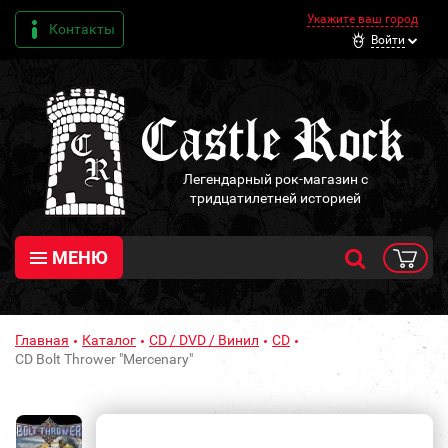
Укажите ваш город
Контакты
Войти
Легендарный рок-магазин с
тридцатилетней историей
МЕНЮ
Главная
Каталог
CD / DVD / Винил
CD
CD Bolt Thrower "Mercenary"