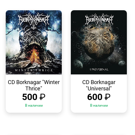
БЫСТРЫЙ
БЫСТРЫЙ
ПРОСМОТР
ПРОСМОТР
CD Borknagar "Winter
CD Borknagar
Thrice"
"Universal"
500
₽
600
₽
В наличии
В наличии