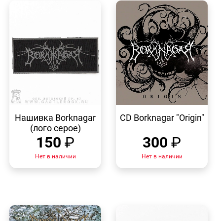
БЫСТРЫЙ
БЫСТРЫЙ
ПРОСМОТР
ПРОСМОТР
Нашивка Borknagar
CD Borknagar "Origin"
(лого серое)
150
₽
300
₽
Нет в наличии
Нет в наличии