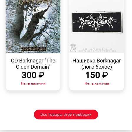
БЫСТРЫЙ
БЫСТРЫЙ
ПРОСМОТР
ПРОСМОТР
CD Borknagar "The
Нашивка Borknagar
Olden Domain"
(лого белое)
300
₽
150
₽
Нет в наличии
Нет в наличии
Все товары этой подборки