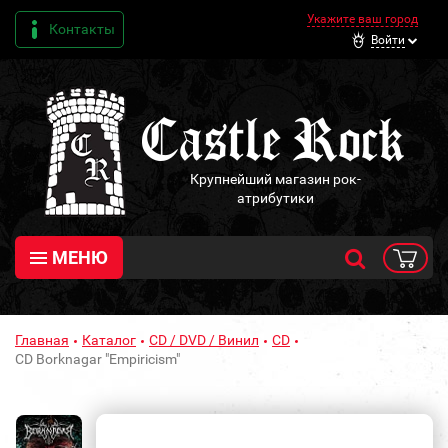
Укажите ваш город
Контакты
Войти
Крупнейший магазин рок-
атрибутики
МЕНЮ
Главная
Каталог
CD / DVD / Винил
CD
CD Borknagar "Empiricism"