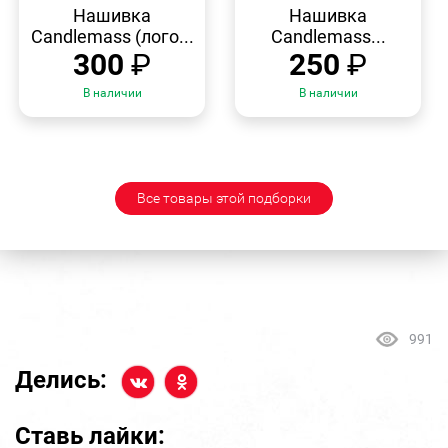
ПРОСМОТР
ПРОСМОТР
Нашивка
Нашивка
Candlemass (лого...
Candlemass...
300
₽
250
₽
В наличии
В наличии
Все товары этой подборки
991
Делись:
Ставь лайки: