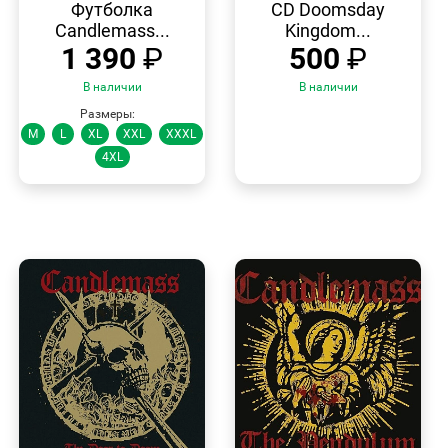
ПРОСМОТР
ПРОСМОТР
Футболка
CD Doomsday
Candlemass...
Kingdom...
1 390
₽
500
₽
В наличии
В наличии
Размеры:
M
L
XL
XXL
XXXL
4XL