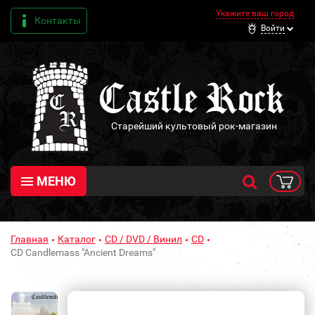
Укажите ваш город
Контакты
Войти
Старейший культовый рок-магазин
МЕНЮ
Главная
Каталог
CD / DVD / Винил
CD
CD Candlemass "Ancient Dreams"