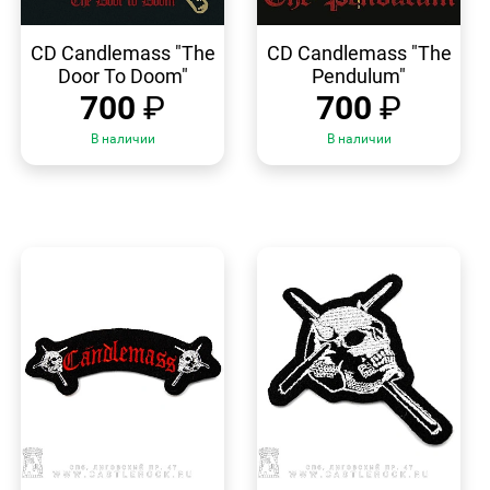
БЫСТРЫЙ
БЫСТРЫЙ
ПРОСМОТР
ПРОСМОТР
CD Candlemass "The
CD Candlemass "The
Door To Doom"
Pendulum"
700
₽
700
₽
В наличии
В наличии
БЫСТРЫЙ
БЫСТРЫЙ