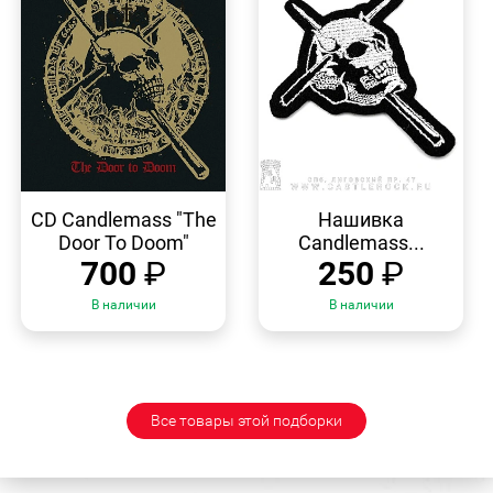
БЫСТРЫЙ
БЫСТРЫЙ
ПРОСМОТР
ПРОСМОТР
CD Candlemass "The
Нашивка
Door To Doom"
Candlemass...
700
₽
250
₽
В наличии
В наличии
Все товары этой подборки