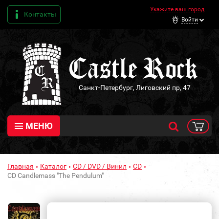
Укажите ваш город
Контакты
Войти
Санкт-Петербург, Лиговский пр, 47
МЕНЮ
Главная
Каталог
CD / DVD / Винил
CD
CD Candlemass "The Pendulum"