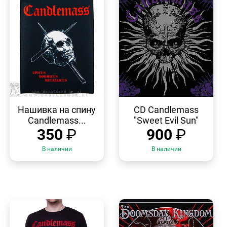
БЫСТРЫЙ
БЫСТРЫЙ
ПРОСМОТР
ПРОСМОТР
Нашивка на спину
CD Candlemass
Candlemass...
"Sweet Evil Sun"
350
₽
900
₽
В наличии
В наличии