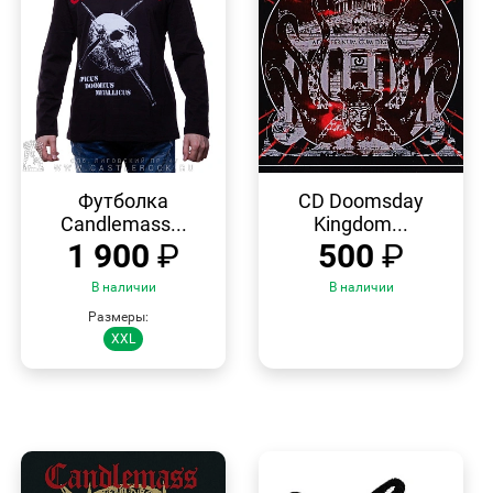
БЫСТРЫЙ
БЫСТРЫЙ
ПРОСМОТР
ПРОСМОТР
Футболка
CD Doomsday
Candlemass...
Kingdom...
1 900
₽
500
₽
В наличии
В наличии
Размеры:
XXL