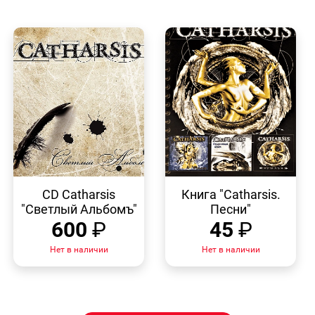
БЫСТРЫЙ
БЫСТРЫЙ
ПРОСМОТР
ПРОСМОТР
CD Catharsis
Книга "Catharsis.
"Светлый Альбомъ"
Песни"
600
₽
45
₽
Нет в наличии
Нет в наличии