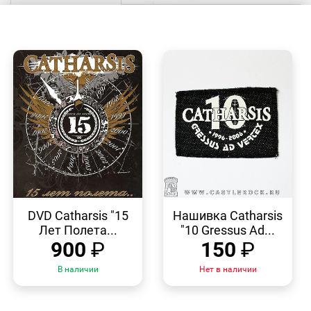
БЫСТРЫЙ
БЫСТРЫЙ
ПРОСМОТР
ПРОСМОТР
DVD Catharsis "15
Нашивка Catharsis
Лет Полета...
"10 Gressus Ad...
900
₽
150
₽
В наличии
Нет в наличии