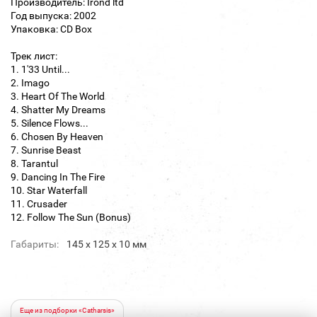
Производитель: Irond ltd
Год выпуска: 2002
Упаковка: CD Box
Трек лист:
1. 1'33 Until...
2. Imago
3. Heart Of The World
4. Shatter My Dreams
5. Silence Flows...
6. Chosen By Heaven
7. Sunrise Beast
8. Tarantul
9. Dancing In The Fire
10. Star Waterfall
11. Crusader
12. Follow The Sun (Bonus)
Габариты:
145 х 125 х 10 мм
Еще из подборки «Catharsis»