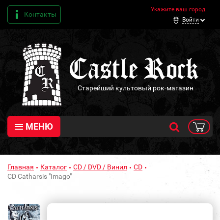
Укажите ваш город
Контакты
Войти
Старейший культовый рок-магазин
МЕНЮ
Главная
Каталог
CD / DVD / Винил
CD
CD Catharsis "Imago"