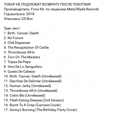
ТОВАР НЕ ПОДЛЕЖИТ ВОЗВРАТУ ПОСЛЕ ПОКУПКИ!
Производитель: Fono ltd. по лицензии Metal Blade Records
Год выпуска: 2018
Упаковка: CD Box
Трек лист:
1. Birth. Cancer. Death
2. No Future
3. Chili Dispenser
4. The Recapitation Of Cattle
5. Thrombosis All-In
6. Turn On The Masters
7. Tripas De Pepe
8. Vino De Lo Sanguifero
9. Queso De Cabeza
10. Birth. Cancer. Death (Unreleased)
11. Diarrhea De Dahmer (Unreleased)
12. Human Jerky (Unreleased)
13. Thrombosis All-In (Unreleased)
14. Colon Blo (Unreleased)
15. Flesh-Eating Disease (2nd Version)
16. Burnt To A Crisp (Carcass Cover)
17. Sonny's Burning (The Birthday Party Cover)