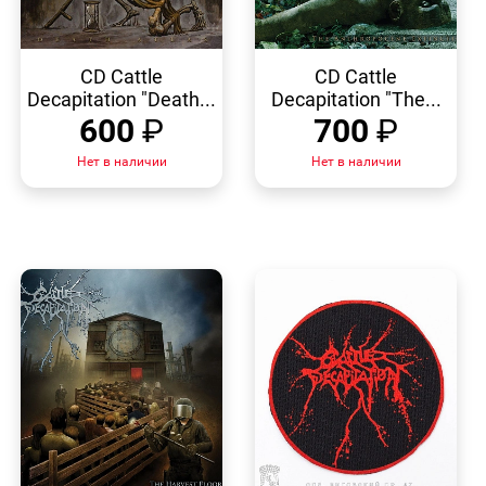
БЫСТРЫЙ
БЫСТРЫЙ
ПРОСМОТР
ПРОСМОТР
CD Cattle
CD Cattle
Decapitation "Death...
Decapitation "The...
600
₽
700
₽
Нет в наличии
Нет в наличии