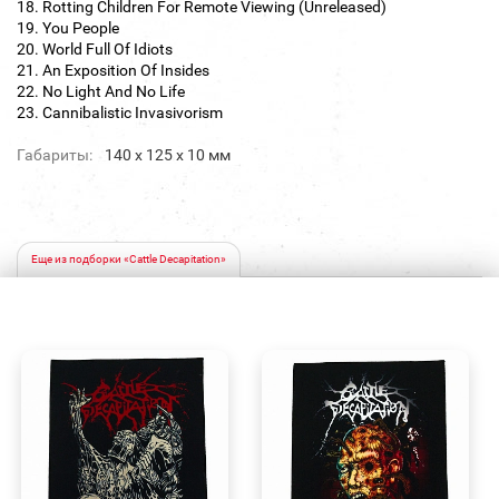
18. Rotting Children For Remote Viewing (Unreleased)
19. You People
20. World Full Of Idiots
21. An Exposition Of Insides
22. No Light And No Life
23. Cannibalistic Invasivorism
Габариты:
140 х 125 х 10 мм
Еще из подборки «Cattle Decapitation»