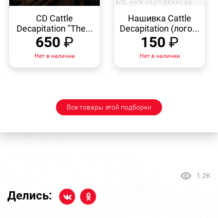
БЫСТРЫЙ
БЫСТРЫЙ
ПРОСМОТР
ПРОСМОТР
CD Cattle
Нашивка Cattle
Decapitation "The...
Decapitation (лого...
650
₽
150
₽
Нет в наличии
Нет в наличии
Все товары этой подборки
1.2K
Делись: