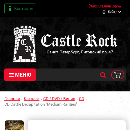
Укажите ваш город
Контакты
Войти
Санкт-Петербург, Лиговский пр, 47
МЕНЮ
Главная
Каталог
CD / DVD / Винил
CD
CD Cattle Decapitation "Medium Rarities"