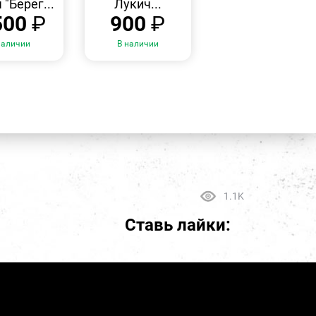
 "Берег...
Лукич...
500
₽
900
₽
наличии
В наличии
1.1K
Ставь лайки: