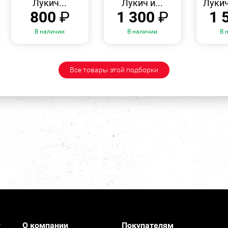
Лукич...
Лукич и...
Лукич
800
₽
1 300
₽
1 
В наличии
В наличии
В 
Все товары этой подборки
О компании
Покупателям