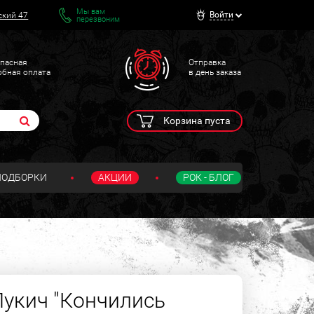
Мы вам
Войти
ский 47
перезвоним
пасная
Отправка
обная оплата
в день заказа
Корзина пуста
ПОДБОРКИ
АКЦИИ
РОК - БЛОГ
укич "Кончились