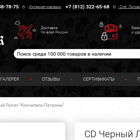
38-78-75
+7 (812) 322-65-68
-
Интернет-магазин
-
Спб. Лигов
Доставка
Безо
по всей России
и уд
ГАЛЕРЕЯ
ОТЗЫВЫ
СЕРТИФИКАТЫ
ый Лукич "Кончились Патроны"
CD Черный Л