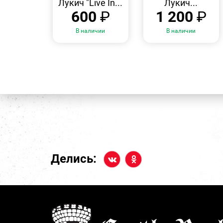
Лукич "Live In...
Лукич...
600
₽
1 200
₽
В наличии
В наличии
Делись: