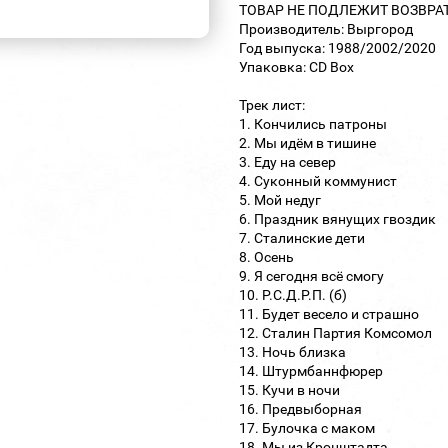
ТОВАР НЕ ПОДЛЕЖИТ ВОЗВРА
Производитель: Выргород
Год выпуска: 1988/2002/2020
Упаковка: CD Box
Трек лист:
1. Кончились патроны
2. Мы идём в тишине
3. Еду на север
4. Суконный коммунист
5. Мой недуг
6. Праздник вянущих гвоздик
7. Сталинские дети
8. Осень
9. Я сегодня всё смогу
10. Р.С.Д.Р.П. (б)
11. Будет весело и страшно
12. Сталин Партия Комсомол
13. Ночь близка
14. Штурмбаннфюрер
15. Кучи в ночи
16. Предвыборная
17. Булочка с маком
18. Мы из Кронштадта