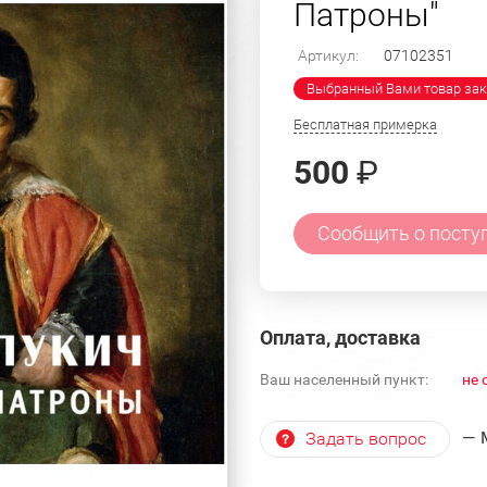
Патроны"
Артикул:
07102351
Выбранный Вами товар зак
Бесплатная примерка
500
₽
Сообщить о посту
Оплата, доставка
Ваш населенный пункт:
не 
— 
Задать вопрос