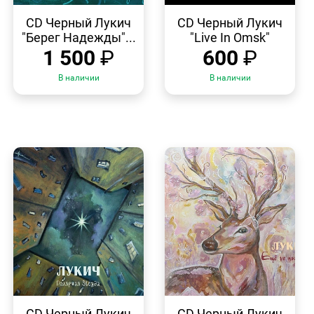
БЫСТРЫЙ
БЫСТРЫЙ
ПРОСМОТР
ПРОСМОТР
CD Черный Лукич
CD Черный Лукич
"Берег Надежды"...
"Live In Omsk"
1 500
₽
600
₽
В наличии
В наличии
БЫСТРЫЙ
БЫСТРЫЙ
ПРОСМОТР
ПРОСМОТР
CD Черный Лукич
CD Черный Лукич