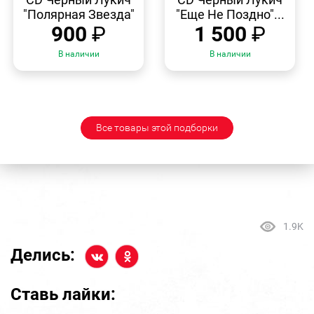
"Полярная Звезда"
"Еще Не Поздно"...
900
₽
1 500
₽
В наличии
В наличии
Все товары этой подборки
1.9K
Делись:
Ставь лайки: