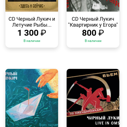
БЫСТРЫЙ
БЫСТРЫЙ
ПРОСМОТР
ПРОСМОТР
CD Черный Лукич и
CD Черный Лукич
Летучие Рыбы...
"Квартирник у Егора"
1 300
₽
800
₽
В наличии
В наличии