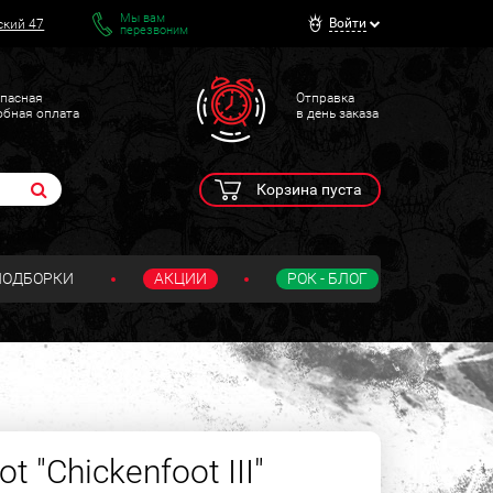
Мы вам
Войти
ский 47
перезвоним
пасная
Отправка
обная оплата
в день заказа
Корзина пуста
ПОДБОРКИ
АКЦИИ
РОК - БЛОГ
t "Chickenfoot III"