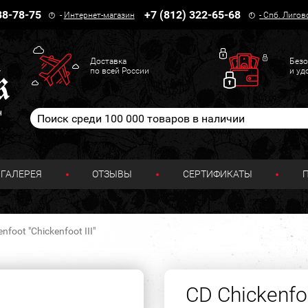
38-78-75
+7 (812) 322-65-68
-
Интернет-магазин
-
Спб. Лигов
Доставка
Безо
по всей России
и уд
н
ГАЛЕРЕЯ
ОТЗЫВЫ
СЕРТИФИКАТЫ
nfoot "Chickenfoot III"
CD Chickenfoo