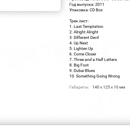
Год выпуска: 2011
Упаковка: CD Box
Трек лист:
1. Last Temptation
2. Alright Alright
3. Different Devil
4. Up Next
5. Lighten Up
6. Come Closer
7. Three and a Half Letters
8. Big Foot
9. Dubai Blues
10. Something Going Wrong
Габариты:
140 х 125 х 10 мм