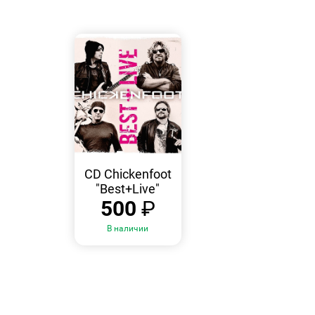
БЫСТРЫЙ
ПРОСМОТР
CD Chickenfoot
"Best+Live"
500
₽
В наличии