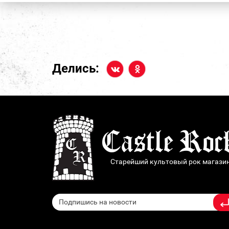
Делись:
Старейший культовый рок магази