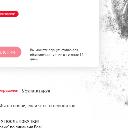
ончился!
Вы можете вернуть товар без
плении
объяснения причин в течение 14
дней
определен
Cменить город
Мы на связи, если что-то непонятно
ТУ ПОСЛЕ ПОКУПКИ!
зик" по лицензии Edel