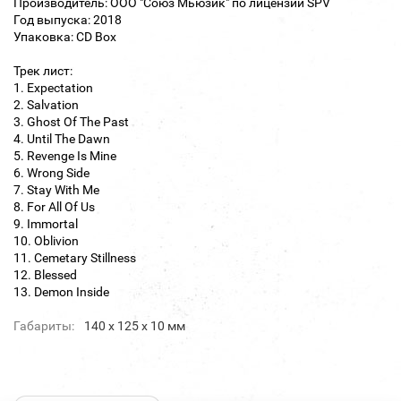
Производитель: ООО "Союз Мьюзик" по лицензии SPV
Год выпуска: 2018
Упаковка: CD Box
Трек лист:
1. Expectation
2. Salvation
3. Ghost Of The Past
4. Until The Dawn
5. Revenge Is Mine
6. Wrong Side
7. Stay With Me
8. For All Of Us
9. Immortal
10. Oblivion
11. Cemetary Stillness
12. Blessed
13. Demon Inside
Габариты:
140 х 125 х 10 мм