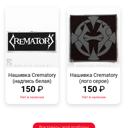
БЫСТРЫЙ
БЫСТРЫЙ
ПРОСМОТР
ПРОСМОТР
Нашивка Crematory
Нашивка Crematory
(надпись белая)
(лого серое)
150
₽
150
₽
Нет в наличии
Нет в наличии
Все товары этой подборки