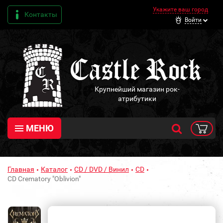
Укажите ваш город
Контакты
Войти
Крупнейший магазин рок-
атрибутики
МЕНЮ
Главная
Каталог
CD / DVD / Винил
CD
CD Crematory "Oblivion"