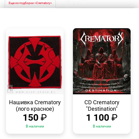
Еще из подборки «Crematory»
БЫСТРЫЙ
БЫСТРЫЙ
ПРОСМОТР
ПРОСМОТР
Нашивка Crematory
CD Crematory
(лого красное)
"Destination"
150
₽
1 100
₽
В наличии
В наличии