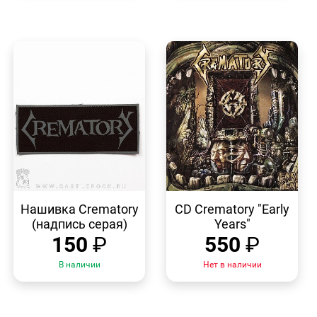
БЫСТРЫЙ
БЫСТРЫЙ
ПРОСМОТР
ПРОСМОТР
Нашивка Crematory
CD Crematory "Early
(надпись серая)
Years"
150
₽
550
₽
В наличии
Нет в наличии