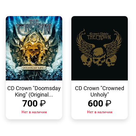
БЫСТРЫЙ
БЫСТРЫЙ
ПРОСМОТР
ПРОСМОТР
CD Crown "Doomsday
CD Crown "Crowned
King" (Original...
Unholy"
700
₽
600
₽
Нет в наличии
Нет в наличии