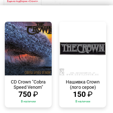
Еще из подборки «Crown»
БЫСТРЫЙ
БЫСТРЫЙ
ПРОСМОТР
ПРОСМОТР
CD Crown "Cobra
Нашивка Crown
Speed Venom"
(лого серое)
750
₽
150
₽
В наличии
В наличии