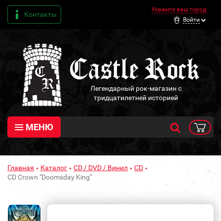
Укажите ваш город
Контакты
Войти
Легендарный рок-магазин с
тридцатилетней историей
МЕНЮ
Главная
Каталог
CD / DVD / Винил
CD
CD Crown "Doomsday King"