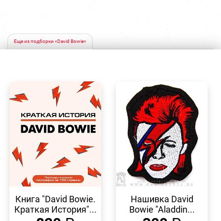
Еще из подборки «David Bowie»
БЫСТРЫЙ
БЫСТРЫЙ
ПРОСМОТР
ПРОСМОТР
Книга "David Bowie.
Нашивка David
Краткая История"...
Bowie "Aladdin...