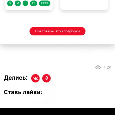
S
M
L
XL
XXXL
Все товары этой подборки
1.2K
Делись:
Ставь лайки: