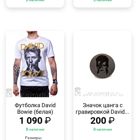
БЫСТРЫЙ
БЫСТРЫЙ
ПРОСМОТР
ПРОСМОТР
Футболка David
Значок цанга с
Bowie (белая)
гравировкой David...
1 090
₽
200
₽
В наличии
В наличии
Размеры: