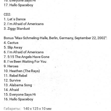
16. Everyone Says Hi
17. Hallo Spaceboy
CD2:
1. Let`s Dance
2. I`m Afraid of Americans
3. Ziggy Stardust
Bonus "Max-Schmeling-Halle, Berlin, Germany, September 22, 2002":
4. Cactus
5. Slip Away
6. I`m Afraid of Americans
7. 5:15 The Angels Have Gone
8. I`ve Been Waiting For You
9. Heroes
10. Heathen (The Rays)
11. Rebel Rebel
12. Survive
13. Alabama Song
14. Afraid
15. Everyone Says Hi
16. Hallo Spaceboy
Габариты:
140 х 125 х 10 мм