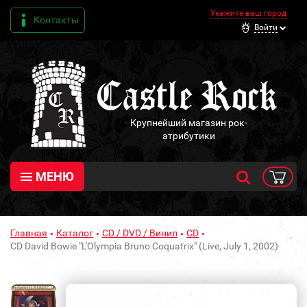
Укажите ваш город
Контакты
Войти
Крупнейший магазин рок-
атрибутики
МЕНЮ
Главная
Каталог
CD / DVD / Винил
CD
CD David Bowie "L'Olympia Bruno Coquatrix" (Live, July 1, 2002)