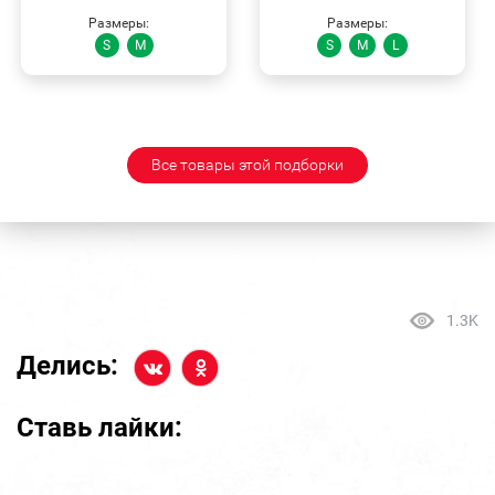
Размеры:
Размеры:
S
M
S
M
L
Все товары этой подборки
1.3K
Делись:
Ставь лайки: