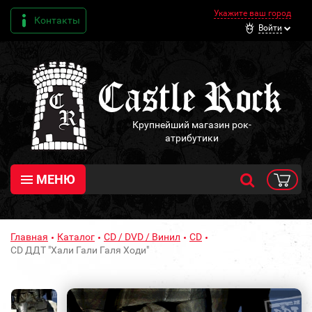
Укажите ваш город
Контакты
Войти
Крупнейший магазин рок-
атрибутики
МЕНЮ
Главная
Каталог
CD / DVD / Винил
CD
CD ДДТ "Хали Гали Галя Ходи"