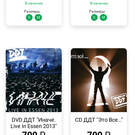
В наличии
В наличии
Размеры:
Размеры:
S
M
S
M
БЫСТРЫЙ
БЫСТРЫЙ
ПРОСМОТР
ПРОСМОТР
DVD ДДТ "Иначе.
CD ДДТ "Это Все…"
Live In Essen 2013"
700
₽
700
₽