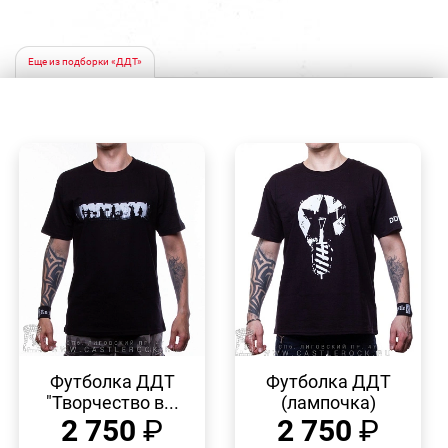
Еще из подборки «ДДТ»
БЫСТРЫЙ
БЫСТРЫЙ
ПРОСМОТР
ПРОСМОТР
Футболка ДДТ
Футболка ДДТ
"Творчество в...
(лампочка)
2 750
₽
2 750
₽