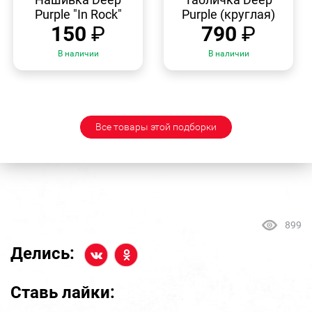
Purple "In Rock"
Purple (круглая)
150
₽
790
₽
В наличии
В наличии
Все товары этой подборки
899
Делись:
Ставь лайки: