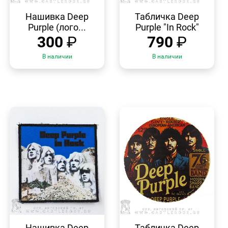
БЫСТРЫЙ
БЫСТРЫЙ
ПРОСМОТР
ПРОСМОТР
Нашивка Deep
Табличка Deep
Purple (лого...
Purple "In Rock"
300
₽
790
₽
В наличии
В наличии
БЫСТРЫЙ
БЫСТРЫЙ
ПРОСМОТР
ПРОСМОТР
Нашивка Deep
Табличка Deep