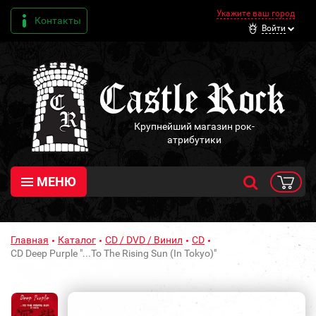
Укажите ваш город
Контакты
Войти
Крупнейший магазин рок-
атрибутики
МЕНЮ
Главная
Каталог
CD / DVD / Винил
CD
CD Deep Purple "...To The Rising Sun (In Tokyo)"