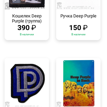
БЫСТРЫЙ
БЫСТРЫЙ
ПРОСМОТР
ПРОСМОТР
Кошелек Deep
Ручка Deep Purple
Purple (группа)
390
₽
150
₽
В наличии
В наличии