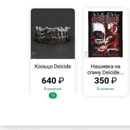
БЫСТРЫЙ
БЫСТРЫЙ
ПРОСМОТР
ПРОСМОТР
Кольцо Deicide
Нашивка на
спину Deicide...
640
₽
350
₽
В наличии
В наличии
Размеры:
19