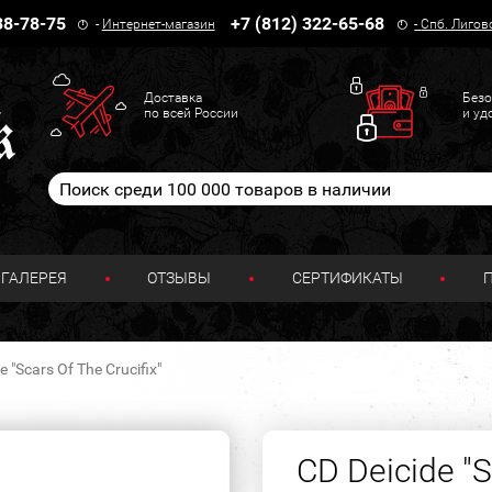
38-78-75
+7 (812) 322-65-68
-
Интернет-магазин
-
Спб. Лигов
Доставка
Безо
по всей России
и уд
ГАЛЕРЕЯ
ОТЗЫВЫ
СЕРТИФИКАТЫ
e "Scars Of The Crucifix"
CD Deicide "S