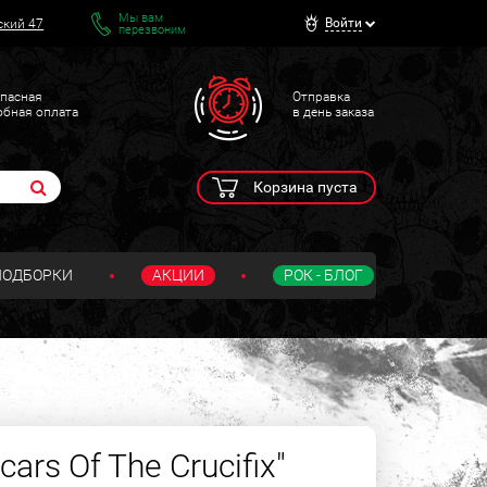
Мы вам
Войти
ский 47
перезвоним
пасная
Отправка
обная оплата
в день заказа
Корзина пуста
ПОДБОРКИ
АКЦИИ
РОК - БЛОГ
cars Of The Crucifix"