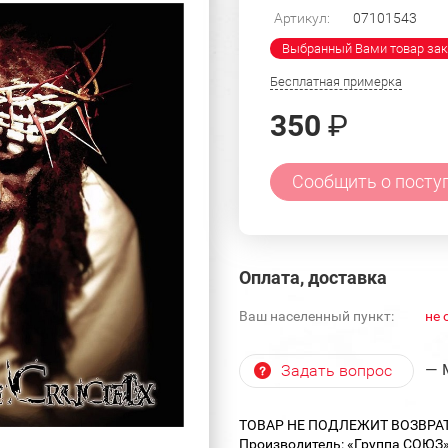
Артикул:
07101543
Выбранный Вами товар зак
Бесплатная примерка
350
₽
Сообщить о посту
Оплата, доставка
Ваш населенный пункт:
не 
— 
Задать вопрос
ТОВАР НЕ ПОДЛЕЖИТ ВОЗВРА
Производитель: «Группа СОЮЗ» 