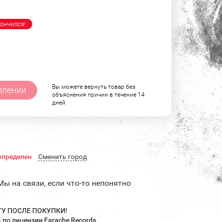
ончился!
Вы можете вернуть товар без
плении
объяснения причин в течение 14
дней
определен
Cменить город
Мы на связи, если что-то непонятно
ТУ ПОСЛЕ ПОКУПКИ!
по лицензии Earache Records