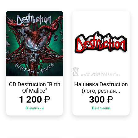
БЫСТРЫЙ
БЫСТРЫЙ
ПРОСМОТР
ПРОСМОТР
CD Destruction "Birth
Нашивка Destruction
Of Malice"
(лого, резная...
1 200
₽
300
₽
В наличии
В наличии