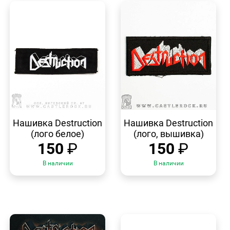
БЫСТРЫЙ
БЫСТРЫЙ
ПРОСМОТР
ПРОСМОТР
Нашивка Destruction
Нашивка Destruction
(лого белое)
(лого, вышивка)
150
₽
150
₽
В наличии
В наличии