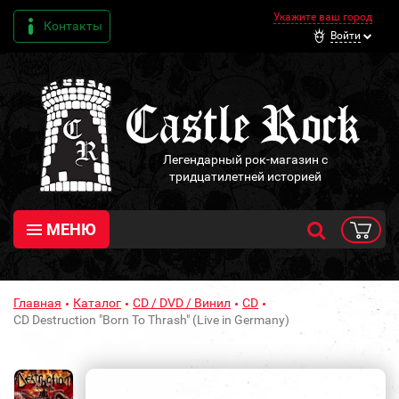
Укажите ваш город
Контакты
Войти
Легендарный рок-магазин с
тридцатилетней историей
МЕНЮ
Главная
Каталог
CD / DVD / Винил
CD
CD Destruction "Born To Thrash" (Live in Germany)