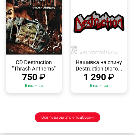
БЫСТРЫЙ
БЫСТРЫЙ
ПРОСМОТР
ПРОСМОТР
CD Destruction
Нашивка на спину
"Thrash Anthems"
Destruction (лого...
750
₽
1 290
₽
В наличии
В наличии
Все товары этой подборки