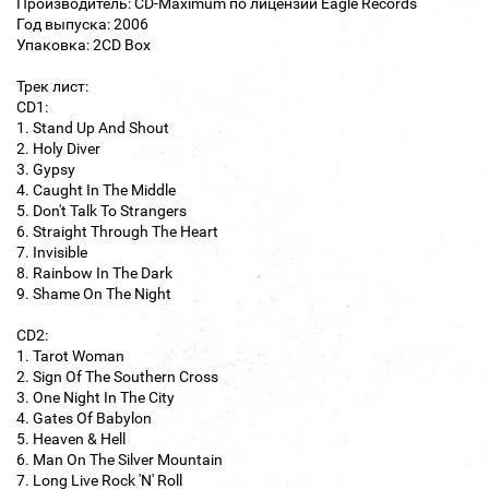
Производитель: CD-Maximum по лицензии Eagle Records
Год выпуска: 2006
Упаковка: 2CD Box
Трек лист:
CD1:
1. Stand Up And Shout
2. Holy Diver
3. Gypsy
4. Caught In The Middle
5. Don't Talk To Strangers
6. Straight Through The Heart
7. Invisible
8. Rainbow In The Dark
9. Shame On The Night
CD2:
1. Tarot Woman
2. Sign Of The Southern Cross
3. One Night In The City
4. Gates Of Babylon
5. Heaven & Hell
6. Man On The Silver Mountain
7. Long Live Rock 'N' Roll