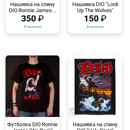
ПРОСМОТР
ПРОСМОТР
Нашивка на спину
Нашивка DIO "Lock
DIO Ronnie James...
Up The Wolves"
350
₽
150
₽
В наличии
В наличии
БЫСТРЫЙ
БЫСТРЫЙ
ПРОСМОТР
ПРОСМОТР
Футболка DIO Ronnie
Нашивка на спину