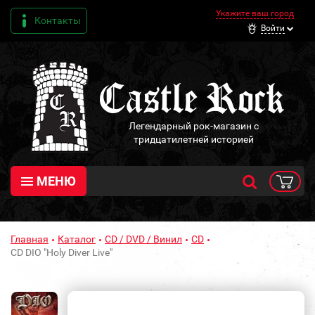
Укажите ваш город
Контакты
Войти
Легендарный рок-магазин с
тридцатилетней историей
МЕНЮ
Главная
Каталог
CD / DVD / Винил
CD
CD DIO "Holy Diver Live"