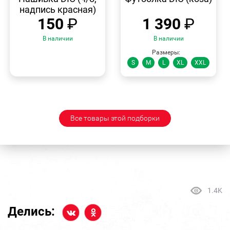
надпись красная)
150
₽
1 390
₽
В наличии
В наличии
Размеры:
S
M
L
XL
XXL
Все товары этой подборки
1.4K
Делись: