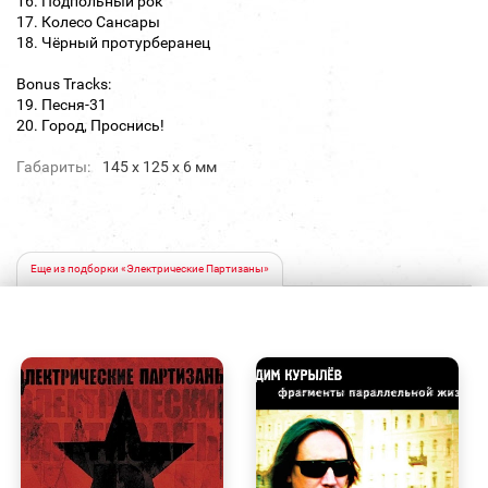
16. Подпольный рок
17. Колесо Сансары
18. Чёрный протурберанец
Bonus Tracks:
19. Песня-31
20. Город, Проснись!
Габариты:
145 х 125 х 6 мм
Еще из подборки «Электрические Партизаны»