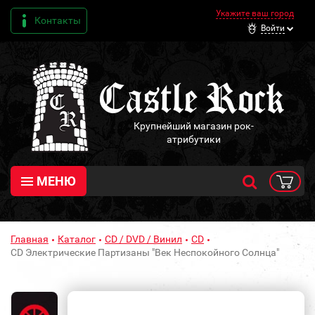
Укажите ваш город
Контакты
Войти
Крупнейший магазин рок-
атрибутики
МЕНЮ
Главная
Каталог
CD / DVD / Винил
CD
CD Электрические Партизаны "Век Неспокойного Солнца"