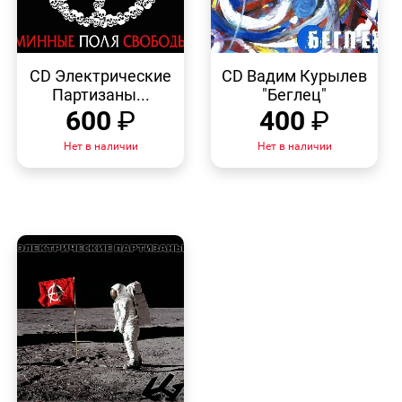
БЫСТРЫЙ
БЫСТРЫЙ
ПРОСМОТР
ПРОСМОТР
CD Электрические
CD Вадим Курылев
Партизаны...
"Беглец"
600
₽
400
₽
Нет в наличии
Нет в наличии