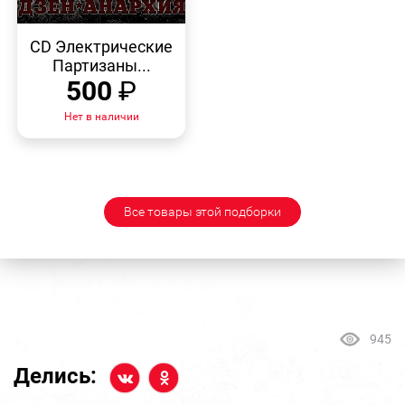
БЫСТРЫЙ
ПРОСМОТР
CD Электрические
Партизаны...
500
₽
Нет в наличии
Все товары этой подборки
945
Делись: