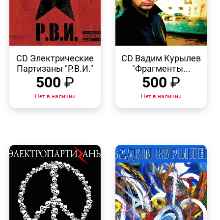
БЫСТРЫЙ
БЫСТРЫЙ
ПРОСМОТР
ПРОСМОТР
CD Электрические
CD Вадим Курылев
Партизаны "Р.В.И."
"Фрагменты...
500
₽
500
₽
Нет в наличии
Нет в наличии