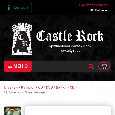
Укажите ваш город
Контакты
Войти
Крупнейший магазин рок-
атрибутики
МЕНЮ
Главная
Каталог
CD / DVD / Винил
CD
CD Elvenking "Heathenreel"