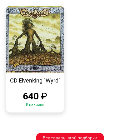
БЫСТРЫЙ
ПРОСМОТР
CD Elvenking "Wyrd"
640
₽
В наличии
Все товары этой подборки