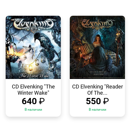
БЫСТРЫЙ
БЫСТРЫЙ
ПРОСМОТР
ПРОСМОТР
CD Elvenking "The
CD Elvenking "Reader
Winter Wake"
Of The...
640
₽
550
₽
В наличии
В наличии