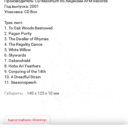
Производитель: CD-Maximum по лицензии AFM Records
Год выпуска: 2001
Упаковка: CD Box
Трек лист:
1. To Oak Woods Bestowed
2. Pagan Purity
3. The Dweller of Rhymes
4. The Regality Dance
5. White Willow
6. Skywards
7. Oakenshield
8. Hobs An' Feathers
9. Conjuring of the 14th
10. A Dreadful Strain
11. Seasonspeech
Габариты:
140 х 125 х 10 мм
Еще из подборки «Elvenking»