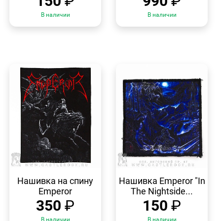
150
₽
990
₽
В наличии
В наличии
БЫСТРЫЙ
БЫСТРЫЙ
ПРОСМОТР
ПРОСМОТР
Нашивка на спину
Нашивка Emperor "In
Emperor
The Nightside...
350
₽
150
₽
В наличии
В наличии