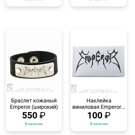
БЫСТРЫЙ
БЫСТРЫЙ
ПРОСМОТР
ПРОСМОТР
Браслет кожаный
Наклейка
Emperor (широкий)
виниловая Emperor...
550
₽
100
₽
В наличии
В наличии