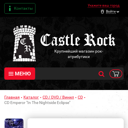
Укажите ваш город
Контакты
Войти
Крупнейший магазин рок-
атрибутики
МЕНЮ
Главная
Каталог
CD / DVD / Винил
CD
CD Emperor "In The Nightside Eclipse"