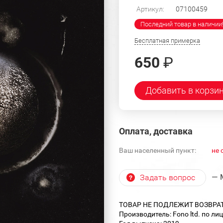
Артикул:
07100459
Последний товар в наличии
Бесплатная примерка
650
₽
Добавить в корзи
Оплата, доставка
Ваш населенный пункт:
не 
— 
Задать вопрос
ТОВАР НЕ ПОДЛЕЖИТ ВОЗВРА
Производитель: Fono ltd. по лиц