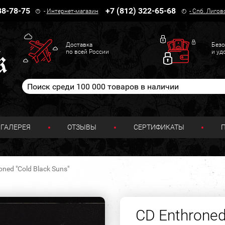
38-78-75
+7 (812) 322-65-68
-
Интернет-магазин
-
Спб. Лигов
Доставка
Безо
по всей России
и уд
ГАЛЕРЕЯ
ОТЗЫВЫ
СЕРТИФИКАТЫ
oned "Cold Black Suns"
CD Enthroned