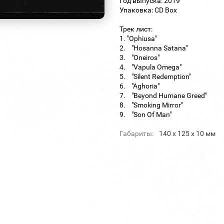
Год выпуска: 2019
Упаковка: CD Box
Трек лист:
1. "Ophiusa"
2. "Hosanna Satana"
3. "Oneiros"
4. "Vapula Omega"
5. "Silent Redemption"
6. "Aghoria"
7. "Beyond Humane Greed"
8. "Smoking Mirror"
9. "Son Of Man"
Габариты:
140 х 125 х 10 мм