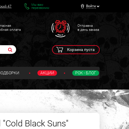
Мы вам
Войти
ский 47
перезвоним
пасная
Отправка
обная оплата
в день заказа
Корзина пуста
ПОДБОРКИ
АКЦИИ
РОК - БЛОГ
 "Cold Black Suns"