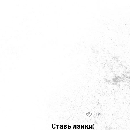
1K
Ставь лайки: