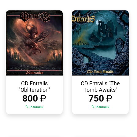
БЫСТРЫЙ
БЫСТРЫЙ
ПРОСМОТР
ПРОСМОТР
CD Entrails
CD Entrails "The
"Obliteration"
Tomb Awaits"
800
₽
750
₽
В наличии
В наличии