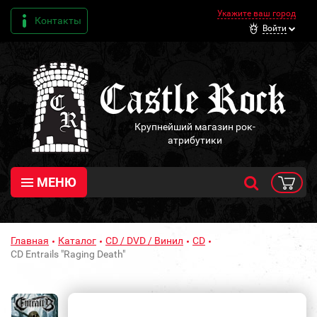
Укажите ваш город
Контакты
Войти
Крупнейший магазин рок-
атрибутики
МЕНЮ
Главная
Каталог
CD / DVD / Винил
CD
CD Entrails "Raging Death"