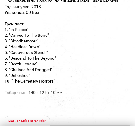
Производитель: Fono ltd. по лицензии Metal Blade Records.
Год выпуска: 2013
Упаковка: CD Box
Трек лист:
1. "In Pieces"
2. "Carved To The Bone"
3. "Bloodhammer"
4. "Headless Dawn"
5. "Cadaverous Stench"
6. "Descend To The Beyond"
7. "Death League"
8. "Chained And Dragged"
9. "Defleshed"
10. "The Cemetery Horrors"
Габариты:
140 х 125 х 10 мм
Еще из подборки «Entrails»