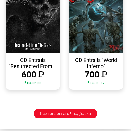
БЫСТРЫЙ
БЫСТРЫЙ
ПРОСМОТР
ПРОСМОТР
CD Entrails
CD Entrails "World
"Resurrected From...
Inferno"
600
₽
700
₽
В наличии
В наличии
Все товары этой подборки