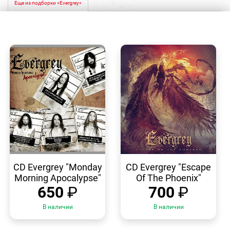
Еще из подборки «Evergrey»
БЫСТРЫЙ
БЫСТРЫЙ
ПРОСМОТР
ПРОСМОТР
CD Evergrey "Monday
CD Evergrey "Escape
Morning Apocalypse"
Of The Phoenix"
650
₽
700
₽
В наличии
В наличии