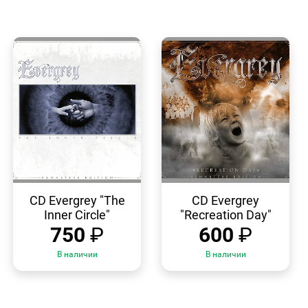
БЫСТРЫЙ
БЫСТРЫЙ
ПРОСМОТР
ПРОСМОТР
CD Evergrey "The
CD Evergrey
Inner Circle"
"Recreation Day"
750
₽
600
₽
В наличии
В наличии