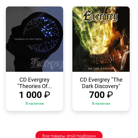
БЫСТРЫЙ
БЫСТРЫЙ
ПРОСМОТР
ПРОСМОТР
CD Evergrey
CD Evergrey "The
"Theories Of...
Dark Discovery"
1 000
₽
700
₽
В наличии
В наличии
Все товары этой подборки