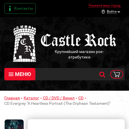
Укажите ваш город
Контакты
Войти
Крупнейший магазин рок-
атрибутики
МЕНЮ
Главная
Каталог
CD / DVD / Винил
CD
CD Evergrey "A Heartless Portrait (The Orphean Testament)"