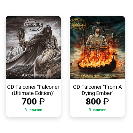
БЫСТРЫЙ
БЫСТРЫЙ
ПРОСМОТР
ПРОСМОТР
CD Falconer "Falconer
CD Falconer "From A
(Ultimate Edition)"
Dying Ember"
700
₽
800
₽
В наличии
В наличии