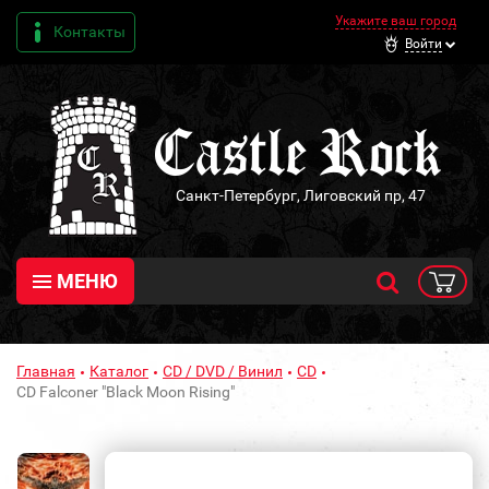
Укажите ваш город
Контакты
Войти
Санкт-Петербург, Лиговский пр, 47
МЕНЮ
Главная
Каталог
CD / DVD / Винил
CD
CD Falconer "Black Moon Rising"