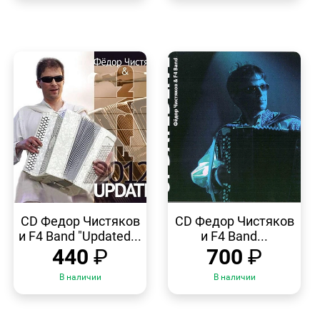
БЫСТРЫЙ
БЫСТРЫЙ
ПРОСМОТР
ПРОСМОТР
CD Федор Чистяков
CD Федор Чистяков
и F4 Band "Updated...
и F4 Band...
440
₽
700
₽
В наличии
В наличии