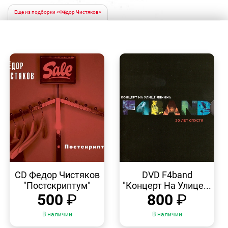
Еще из подборки «Фёдор Чистяков»
БЫСТРЫЙ
БЫСТРЫЙ
ПРОСМОТР
ПРОСМОТР
CD Федор Чистяков
DVD F4band
"Постскриптум"
"Концерт На Улице...
500
₽
800
₽
В наличии
В наличии