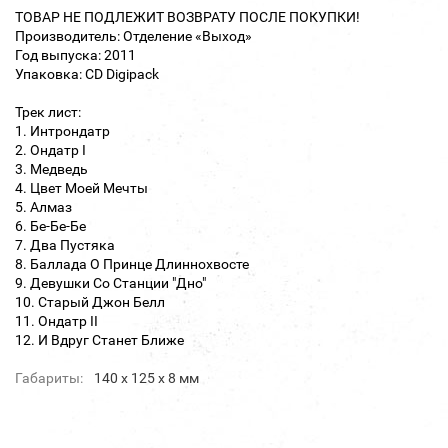
ТОВАР НЕ ПОДЛЕЖИТ ВОЗВРАТУ ПОСЛЕ ПОКУПКИ!
Производитель: Отделение «Выход»
Год выпуска: 2011
Упаковка: CD Digipack
Трек лист:
1. Интрондатр
2. Ондатр I
3. Медведь
4. Цвет Моей Мечты
5. Алмаз
6. Бе-Бе-Бе
7. Два Пустяка
8. Баллада О Принце Длиннохвосте
9. Девушки Со Станции "Дно"
10. Старый Джон Белл
11. Ондатр II
12. И Вдруг Станет Ближе
Габариты:
140 х 125 х 8 мм