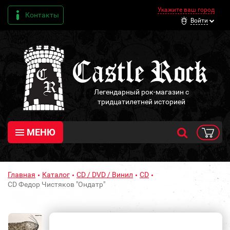
Укажите ваш город
Контакты
Войти
Легендарный рок-магазин с
тридцатилетней историей
МЕНЮ
Главная
Каталог
CD / DVD / Винил
CD
CD Федор Чистяков "Ондатр"