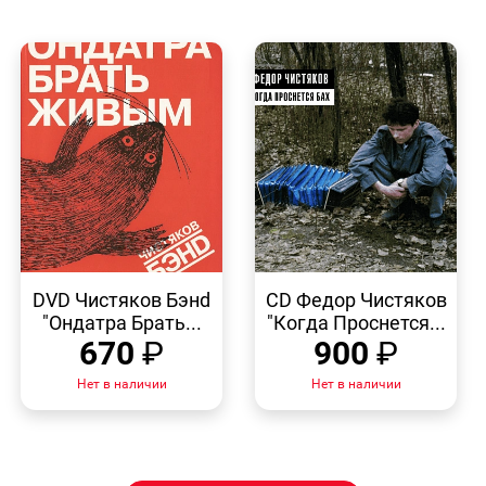
БЫСТРЫЙ
БЫСТРЫЙ
ПРОСМОТР
ПРОСМОТР
DVD Чистяков Бэнd
CD Федор Чистяков
"Ондатра Брать...
"Когда Проснется...
670
₽
900
₽
Нет в наличии
Нет в наличии