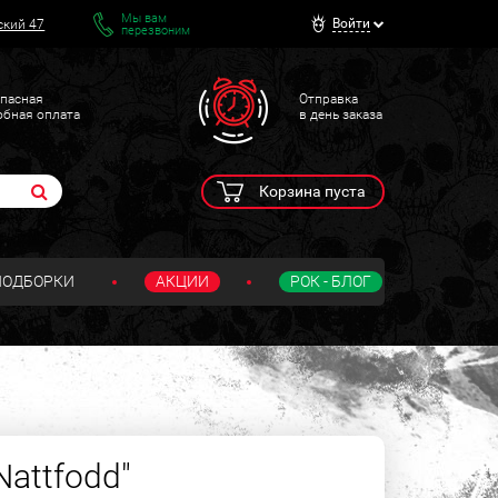
Мы вам
Войти
ский 47
перезвоним
пасная
Отправка
обная оплата
в день заказа
Корзина пуста
ПОДБОРКИ
АКЦИИ
РОК - БЛОГ
"Nattfodd"