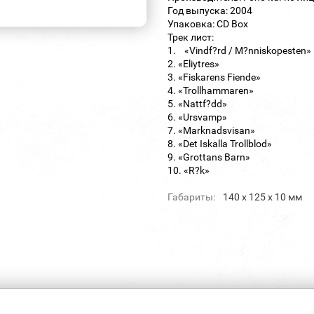
Год выпуска: 2004
Упаковка: CD Box
Трек лист:
1. «Vindf?rd / M?nniskopesten»
2. «Eliytres»
3. «Fiskarens Fiende»
4. «Trollhammaren»
5. «Nattf?dd»
6. «Ursvamp»
7. «Marknadsvisan»
8. «Det Iskalla Trollblod»
9. «Grottans Barn»
10. «R?k»
Габариты:
140 х 125 х 10 мм