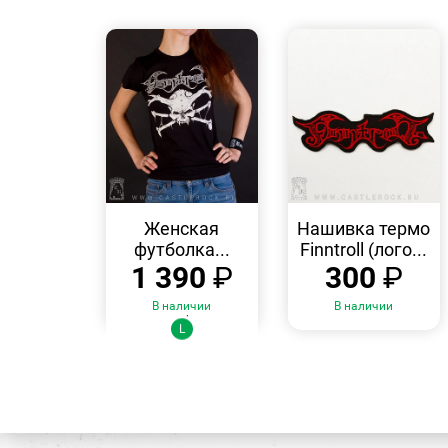
БЫСТРЫЙ
БЫСТРЫЙ
ПРОСМОТР
ПРОСМОТР
Женская
Нашивка термо
футболка...
Finntroll (лого...
1 390
₽
300
₽
В наличии
В наличии
Размеры:
L