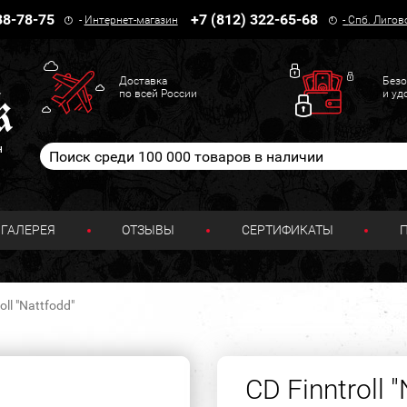
38-78-75
+7 (812) 322-65-68
-
Интернет-магазин
-
Спб. Лигов
Доставка
Безо
по всей России
и уд
н
ГАЛЕРЕЯ
ОТЗЫВЫ
СЕРТИФИКАТЫ
oll "Nattfodd"
CD Finntroll 