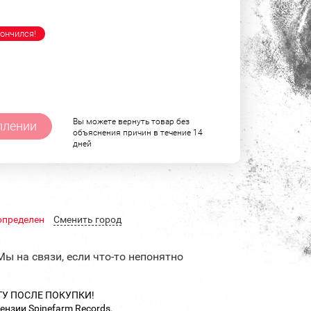
ончился!
Вы можете вернуть товар без
плении
объяснения причин в течение 14
дней
определен
Cменить город
Мы на связи, если что-то непонятно
ТУ ПОСЛЕ ПОКУПКИ!
цензии Spinefarm Records.