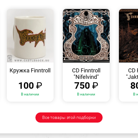
БЫСТРЫЙ
БЫСТРЫЙ
ПРОСМОТР
ПРОСМОТР
Кружка Finntroll
CD Finntroll
CD F
"Nifelvind"
"Jak
100
₽
750
₽
8
В наличии
В наличии
В 
Все товары этой подборки