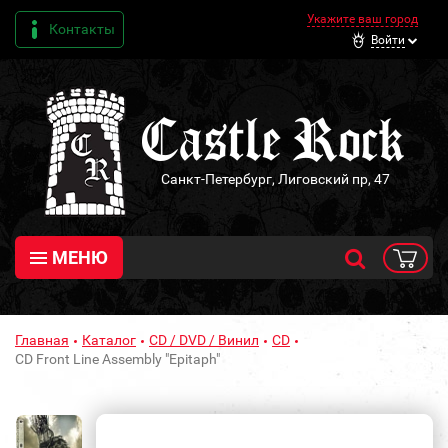
Укажите ваш город
Контакты
Войти
Санкт-Петербург, Лиговский пр, 47
МЕНЮ
Главная
Каталог
CD / DVD / Винил
CD
CD Front Line Assembly "Epitaph"