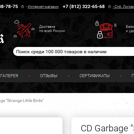
38-78-75
+7 (812) 322-65-68
-
Интернет-магазин
-
Спб. Лигов
Доставка
Безо
по всей России
и уд
ГАЛЕРЕЯ
ОТЗЫВЫ
СЕРТИФИКАТЫ
e "Strange Little Birds"
CD Garbage "S