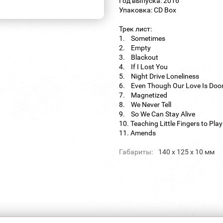
Год выпуска: 2016
Упаковка: CD Box
Трек лист:
1. Sometimes
2. Empty
3. Blackout
4. If I Lost You
5. Night Drive Loneliness
6. Even Though Our Love Is Do
7. Magnetized
8. We Never Tell
9. So We Can Stay Alive
10. Teaching Little Fingers to Play
11. Amends
Габариты:
140 х 125 х 10 мм