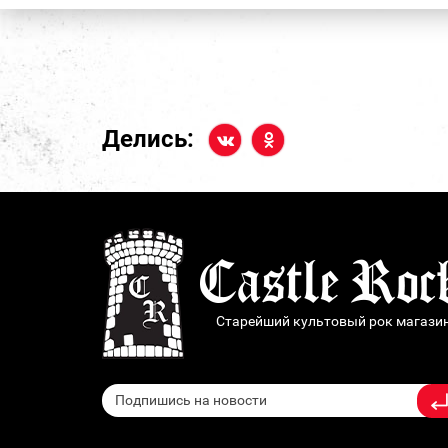
Делись:
Старейший культовый рок магази