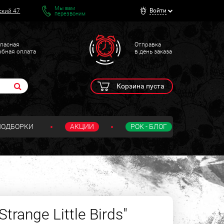
Мы вам
Войти
ский 47
перезвоним
пасная
Отправка
обная оплата
в день заказа
Корзина пуста
ПОДБОРКИ
АКЦИИ
РОК - БЛОГ
trange Little Birds"