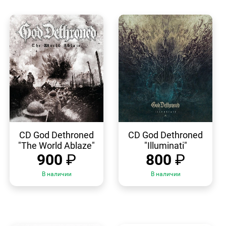
БЫСТРЫЙ
БЫСТРЫЙ
ПРОСМОТР
ПРОСМОТР
CD God Dethroned
CD God Dethroned
"The World Ablaze"
"Illuminati"
900
₽
800
₽
В наличии
В наличии