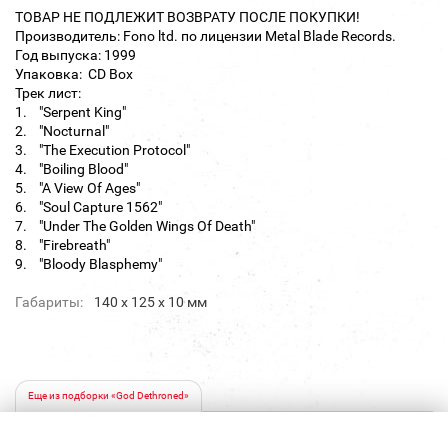
ТОВАР НЕ ПОДЛЕЖИТ ВОЗВРАТУ ПОСЛЕ ПОКУПКИ!
Производитель: Fono ltd. по лицензии Metal Blade Records.
Год выпуска: 1999
Упаковка: CD Box
Трек лист:
1. "Serpent King"
2. "Nocturnal"
3. "The Execution Protocol"
4. "Boiling Blood"
5. "A View Of Ages"
6. "Soul Capture 1562"
7. "Under The Golden Wings Of Death"
8. "Firebreath"
9. "Bloody Blasphemy"
Габариты:
140 х 125 х 10 мм
Еще из подборки «God Dethroned»