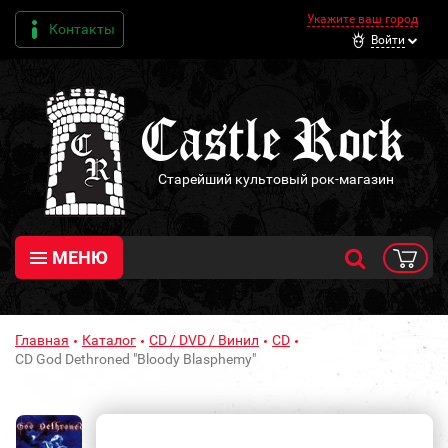
Укажите ваш город
Контакты
Войти
Старейший культовый рок-магазин
МЕНЮ
Главная
Каталог
CD / DVD / Винил
CD
CD God Dethroned "Bloody Blasphemy"