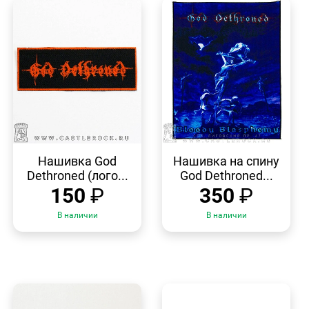
БЫСТРЫЙ
БЫСТРЫЙ
ПРОСМОТР
ПРОСМОТР
Нашивка God
Нашивка на спину
Dethroned (лого...
God Dethroned...
150
₽
350
₽
В наличии
В наличии