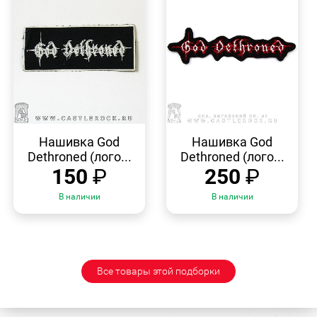
БЫСТРЫЙ
БЫСТРЫЙ
ПРОСМОТР
ПРОСМОТР
Нашивка God
Нашивка God
Dethroned (лого...
Dethroned (лого...
150
₽
250
₽
В наличии
В наличии
Все товары этой подборки