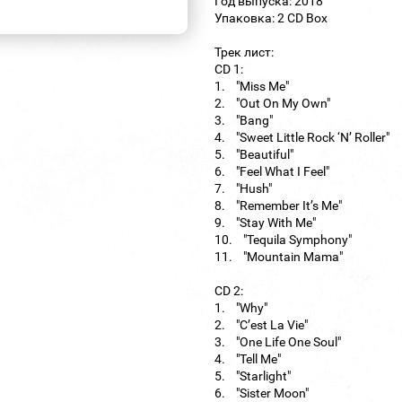
Год выпуска: 2018
Упаковка: 2 CD Box
Трек лист:
CD 1:
1. "Miss Me"
2. "Out On My Own"
3. "Bang"
4. "Sweet Little Rock ‘N’ Roller"
5. "Beautiful"
6. "Feel What I Feel"
7. "Hush"
8. "Remember It’s Me"
9. "Stay With Me"
10. "Tequila Symphony"
11. "Mountain Mama"
CD 2:
1. "Why"
2. "C’est La Vie"
3. "One Life One Soul"
4. "Tell Me"
5. "Starlight"
6. "Sister Moon"