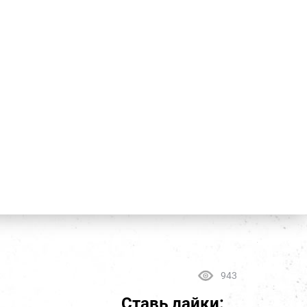
943
Ставь лайки: