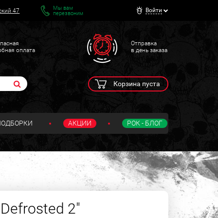
Мы вам
Войти
ский 47
перезвоним
пасная
Отправка
обная оплата
в день заказа
Корзина пуста
ПОДБОРКИ
АКЦИИ
РОК - БЛОГ
"Defrosted 2"