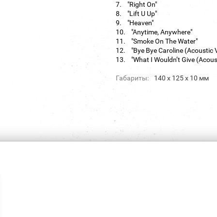
7. "Right On"
8. "Lift U Up"
9. "Heaven"
10. "Anytime, Anywhere"
11. "Smoke On The Water"
12. "Bye Bye Caroline (Acoustic 
13. "What I Wouldn’t Give (Acoust
Габариты:
140 х 125 х 10 мм