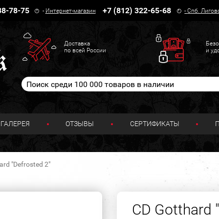
38-78-75
+7 (812) 322-65-68
-
Интернет-магазин
-
Спб. Лигов
Доставка
Безо
по всей России
и уд
ГАЛЕРЕЯ
ОТЗЫВЫ
СЕРТИФИКАТЫ
rd "Defrosted 2"
CD Gotthard 