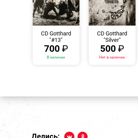
БЫСТРЫЙ
БЫСТРЫЙ
ПРОСМОТР
ПРОСМОТР
CD Gotthard
CD Gotthard
"#13"
"Silver"
700
₽
500
₽
В наличии
Нет в наличии
Делись: