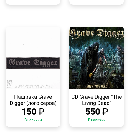
БЫСТРЫЙ
БЫСТРЫЙ
ПРОСМОТР
ПРОСМОТР
Нашивка Grave
CD Grave Digger "The
Digger (лого серое)
Living Dead"
150
₽
550
₽
В наличии
В наличии