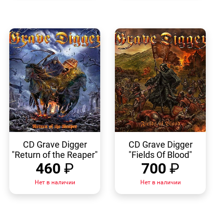
БЫСТРЫЙ
БЫСТРЫЙ
ПРОСМОТР
ПРОСМОТР
CD Grave Digger
CD Grave Digger
"Return of the Reaper"
"Fields Of Blood"
460
₽
700
₽
Нет в наличии
Нет в наличии