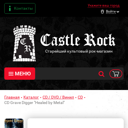
Укажите ваш город
Контакты
Войти
Старейший культовый рок-магазин
МЕНЮ
Главная
Каталог
CD / DVD / Винил
CD
CD Grave Digger "Healed by Metal"