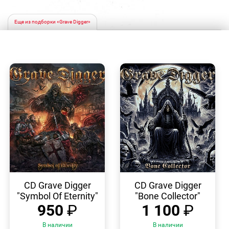
Еще из подборки «Grave Digger»
БЫСТРЫЙ
БЫСТРЫЙ
ПРОСМОТР
ПРОСМОТР
CD Grave Digger
CD Grave Digger
"Symbol Of Eternity"
"Bone Collector"
950
₽
1 100
₽
В наличии
В наличии