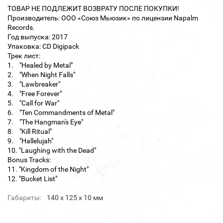
ТОВАР НЕ ПОДЛЕЖИТ ВОЗВРАТУ ПОСЛЕ ПОКУПКИ!
Производитель: ООО «Союз Мьюзик» по лицензии Napalm
Records.
Год выпуска: 2017
Упаковка: CD Digipack
Трек лист:
1. "Healed by Metal"
2. "When Night Falls"
3. "Lawbreaker"
4. "Free Forever"
5. "Call for War"
6. "Ten Commandments of Metal"
7. "The Hangman's Eye"
8. "Kill Ritual"
9. "Hallelujah"
10. "Laughing with the Dead"
Bonus Tracks:
11. "Kingdom of the Night"
12. "Bucket List"
Габариты:
140 х 125 х 10 мм