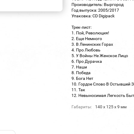
Производитель: Выргород
Год выпуска: 2005/2017
Упаковка: CD Digipack
Трек-лист:
1. Пой, Революция!
2. Еще Немного
3. В Ленинских Горах
4. Про Любовь
5. У Войны Не Женское Лицо
6. Про Дурачка
7. Наши
8. Победа
9. Бога Нет
10. Гордое Слово В Остывшей 
11. Так
12. Невыносимая Легкость Бы
Габариты:
140 х 125 х 9 мм