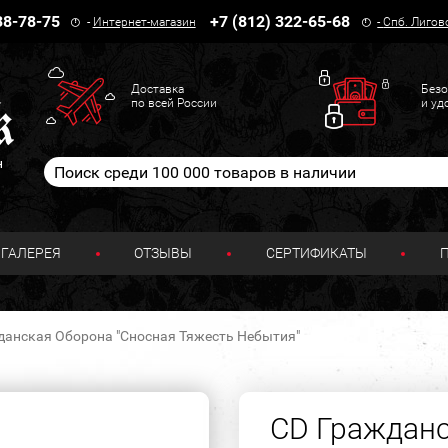
38-78-75
+7 (812) 322-65-68
-
Интернет-магазин
-
Спб. Лигов
Доставка
Безо
по всей России
и уд
н
ГАЛЕРЕЯ
ОТЗЫВЫ
СЕРТИФИКАТЫ
данская Оборона "Сносная Тяжесть Небытия"
CD Гражданс