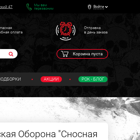
Мы вам
Войти
ский 47
перезвоним
пасная
Отправка
обная оплата
в день заказа
Корзина пуста
ПОДБОРКИ
АКЦИИ
РОК - БЛОГ
кая Оборона "Сносная