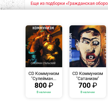
Еще из подборки «Гражданская оборо
БЫСТРЫЙ
БЫСТРЫЙ
ПРОСМОТР
ПРОСМОТР
CD Коммунизм
CD Коммунизм
"Сулейман...
"Сатанизм"
800
₽
700
₽
В наличии
В наличии