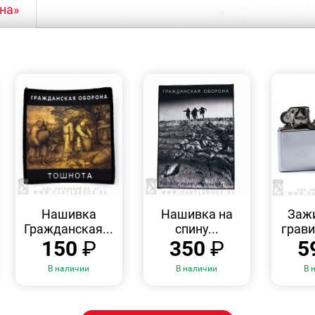
на»
БЫСТРЫЙ
БЫСТРЫЙ
ПРОСМОТР
ПРОСМОТР
Нашивка
Нашивка на
Зажи
Гражданская...
спину...
грави
150
₽
350
₽
5
В наличии
В наличии
В 