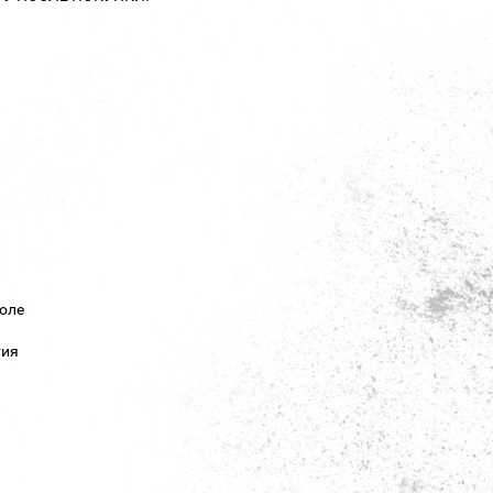
Золе
тия