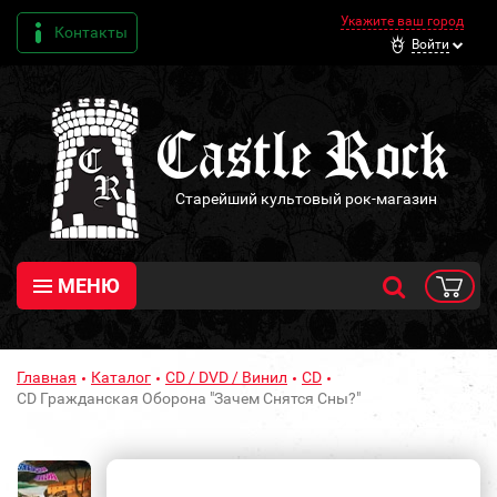
Укажите ваш город
Контакты
Войти
Старейший культовый рок-магазин
МЕНЮ
Главная
Каталог
CD / DVD / Винил
CD
CD Гражданская Оборона "Зачем Снятся Сны?"