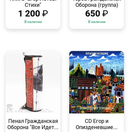
Стихи"
Оборона (группа)
1 200
₽
650
₽
В наличии
В наличии
БЫСТРЫЙ
БЫСТРЫЙ
ПРОСМОТР
ПРОСМОТР
Пенал Гражданская
CD Егор и
Оборона "Все Идет...
Опизденевшие...