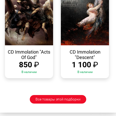
БЫСТРЫЙ
БЫСТРЫЙ
ПРОСМОТР
ПРОСМОТР
CD Immolation "Acts
CD Immolation
Of God"
"Descent"
850
₽
1 100
₽
В наличии
В наличии
Все товары этой подборки