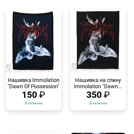
БЫСТРЫЙ
БЫСТРЫЙ
ПРОСМОТР
ПРОСМОТР
Нашивка Immolation
Нашивка на спину
"Dawn Of Possession"
Immolation "Dawn...
150
₽
350
₽
В наличии
В наличии