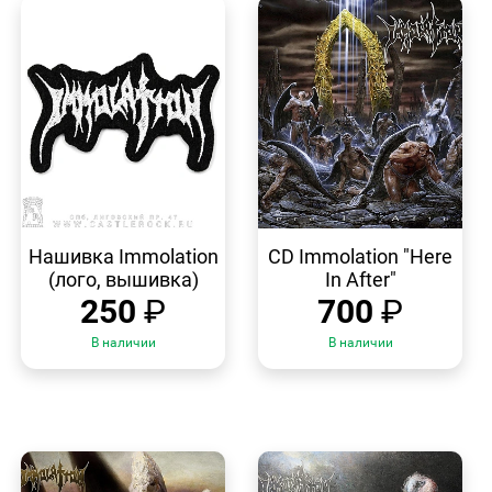
БЫСТРЫЙ
БЫСТРЫЙ
ПРОСМОТР
ПРОСМОТР
Нашивка Immolation
CD Immolation "Here
(лого, вышивка)
In After"
250
₽
700
₽
В наличии
В наличии