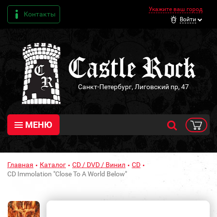
Укажите ваш город
Контакты
Войти
Санкт-Петербург, Лиговский пр, 47
МЕНЮ
Главная
Каталог
CD / DVD / Винил
CD
CD Immolation "Close To A World Below"