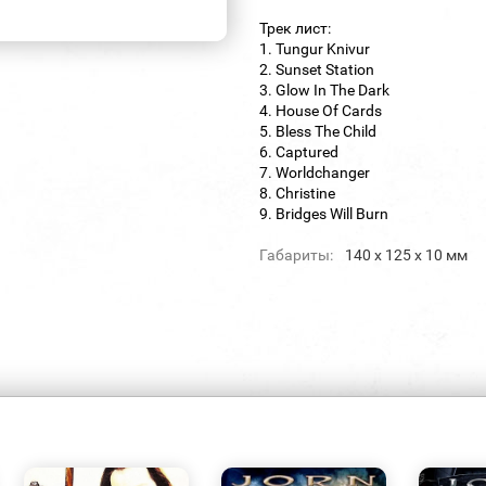
Трек лист:
1. Tungur Knivur
2. Sunset Station
3. Glow In The Dark
4. House Of Cards
5. Bless The Child
6. Captured
7. Worldchanger
8. Christine
9. Bridges Will Burn
Габариты:
140 х 125 х 10 мм