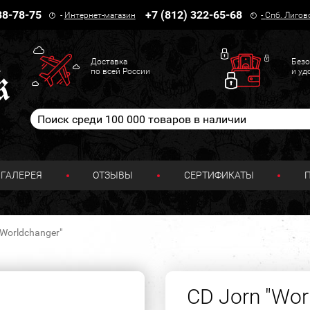
38-78-75
+7 (812) 322-65-68
-
Интернет-магазин
-
Спб. Лигов
Доставка
Безо
по всей России
и уд
ГАЛЕРЕЯ
ОТЗЫВЫ
СЕРТИФИКАТЫ
"Worldchanger"
CD Jorn "Wor