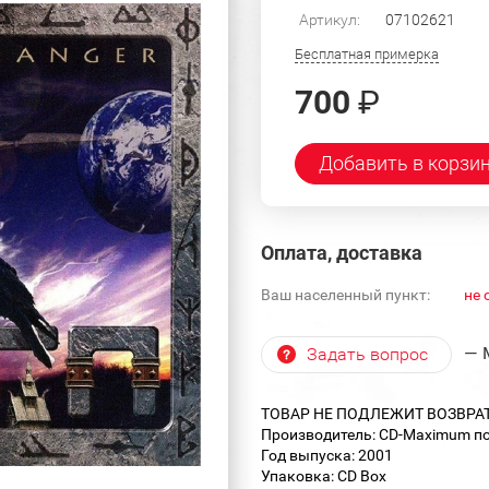
Артикул:
07102621
Бесплатная примерка
700
₽
Добавить в корзи
Оплата, доставка
Ваш населенный пункт:
не 
— 
Задать вопрос
ТОВАР НЕ ПОДЛЕЖИТ ВОЗВРА
Производитель: CD-Maximum по 
Год выпуска: 2001
Упаковка: CD Box