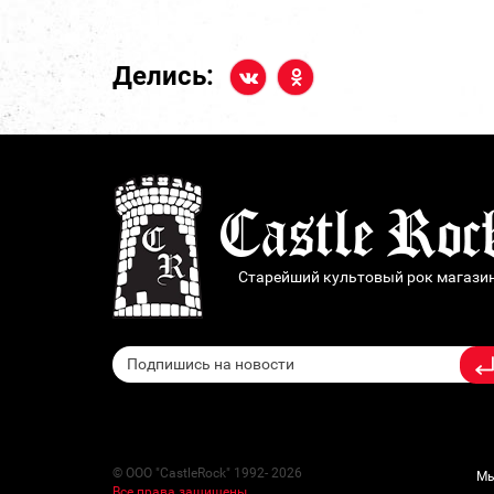
Делись:
Старейший культовый рок магази
© ООО "CastleRock" 1992- 2026
Мы
Все права защищены