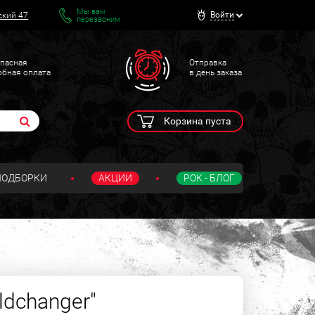
Мы вам
Войти
ский 47
перезвоним
пасная
Отправка
обная оплата
в день заказа
Корзина пуста
ПОДБОРКИ
АКЦИИ
РОК - БЛОГ
ldchanger"