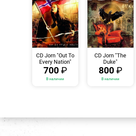
БЫСТРЫЙ
БЫСТРЫЙ
ПРОСМОТР
ПРОСМОТР
CD Jorn "Out To
CD Jorn "The
Every Nation"
Duke"
700
₽
800
₽
В наличии
В наличии