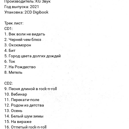
Производитель: KG Звук
Год выпуска: 2021
Упаковка: 2CD Digibook
Трек лист:
CD1:
1. Век воли не видать
2. Черней чем блюз
3. Оксюморон
4. Бит
5. Город цвета долгих дождей
6. Ток
7. На Рождество
8. Метель
CD2:
9. Песня длиной в rock-n-roll
10. Вебинар
11. Перекати-поле
12. Родом из детства
13. Осень
14. Белый шум зимы
15. На вираже
16. Отпетый rock-n-roll