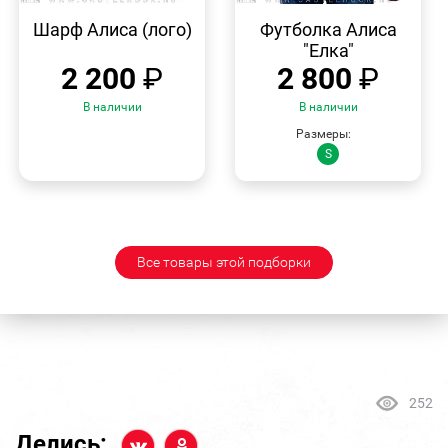
БЫСТРЫЙ
БЫСТРЫЙ
ПРОСМОТР
ПРОСМОТР
Шарф Алиса (лого)
Футболка Алиса
"Елка"
2 200
₽
2 800
₽
В наличии
В наличии
Размеры:
S
Все товары этой подборки
252
Делись: