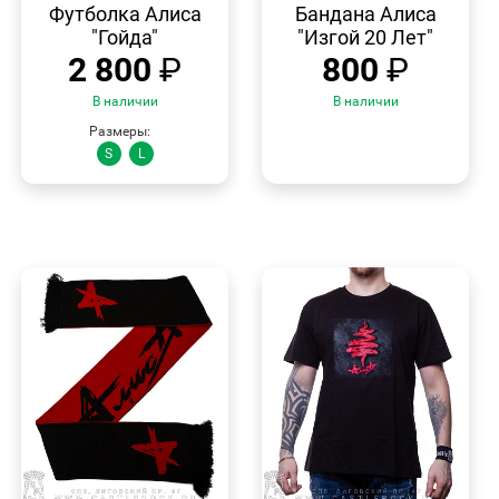
ПРОСМОТР
ПРОСМОТР
Футболка Алиса
Бандана Алиса
"Гойда"
"Изгой 20 Лет"
2 800
₽
800
₽
В наличии
В наличии
Размеры:
S
L