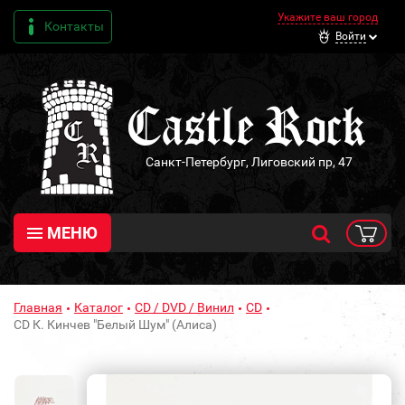
Укажите ваш город
Контакты
Войти
Санкт-Петербург, Лиговский пр, 47
МЕНЮ
Главная
Каталог
CD / DVD / Винил
CD
CD К. Кинчев "Белый Шум" (Алиса)