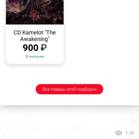
БЫСТРЫЙ
ПРОСМОТР
CD Kamelot "The
Awakening"
900
₽
В наличии
Все товары этой подборки
1.2K