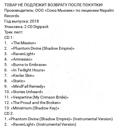
ТОВАР НЕ ПОДЛЕЖИТ ВОЗВРАТУ ПОСЛЕ ПОКУПКИ!
Производитель: ООО «Союз Мьюзик» по лицензии Napalm
Records.
Год выпуска: 2018
Упаковка: 2 CD Digipack
Трек лист:
CD 1:
1. «The Mission»
2. «Phantom Divine (Shadow Empire)»
3. «RavenLight»
4. «Amnesiac»
5. «Burns to Embrace»
6. «In Twilight Hours»
7. «Kevlar Skin»
8. «Static»
9. «MindFall Remedy»
10. «Stories Unheard»
11. «Vespertine (My Crimson Bride)»
12. «The Proud and the Broken»
13. «Ministrium (Shadow Key)»
CD 2:
1. «Phantom Divine (Shadow Empire)» (Instrumental Version)
2. «RavenLight» (Instrumental Version)