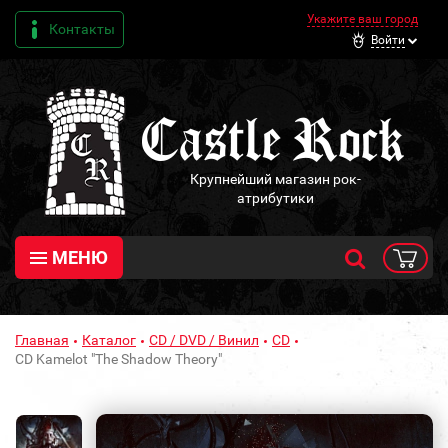
Укажите ваш город
Контакты
Войти
Крупнейший магазин рок-
атрибутики
МЕНЮ
Главная
Каталог
CD / DVD / Винил
CD
CD Kamelot "The Shadow Theory"