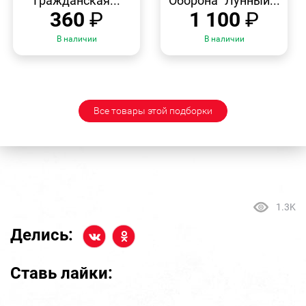
Гражданская...
Оборона "Лунный...
360
₽
1 100
₽
В наличии
В наличии
Все товары этой подборки
1.3K
Делись:
Ставь лайки: