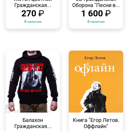
Гражданская...
Оборона "Песни в...
270
₽
1 600
₽
В наличии
В наличии
БЫСТРЫЙ
БЫСТРЫЙ
ПРОСМОТР
ПРОСМОТР
Балахон
Книга "Егор Летов.
Гражданская...
Оффлайн"