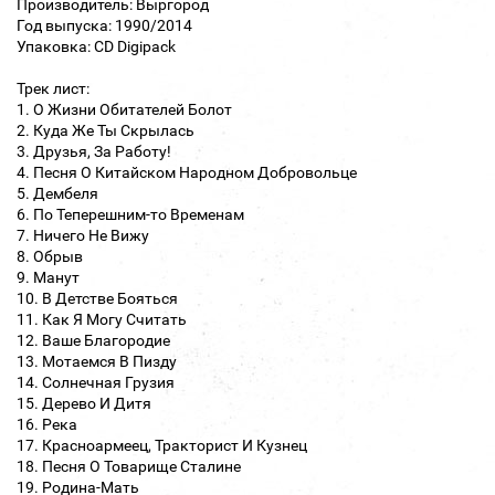
Производитель: Выргород
Год выпуска: 1990/2014
Упаковка: CD Digipack
Трек лист:
1. О Жизни Обитателей Болот
2. Куда Же Ты Скрылась
3. Друзья, За Работу!
4. Песня О Китайском Народном Добровольце
5. Дембеля
6. По Теперешним-то Временам
7. Ничего Не Вижу
8. Обрыв
9. Манут
10. В Детстве Бояться
11. Как Я Могу Считать
12. Ваше Благородие
13. Мотаемся В Пизду
14. Солнечная Грузия
15. Дерево И Дитя
16. Река
17. Красноармеец, Тракторист И Кузнец
18. Песня О Товарище Сталине
19. Родина-Мать