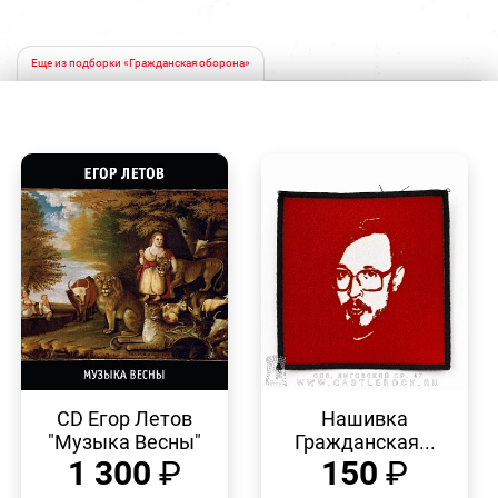
Еще из подборки «Гражданская оборона»
БЫСТРЫЙ
БЫСТРЫЙ
ПРОСМОТР
ПРОСМОТР
CD Егор Летов
Нашивка
"Музыка Весны"
Гражданская...
1 300
₽
150
₽