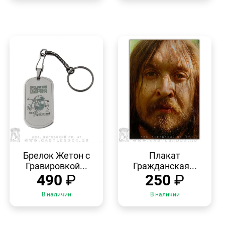
БЫСТРЫЙ
БЫСТРЫЙ
ПРОСМОТР
ПРОСМОТР
Брелок Жетон с
Плакат
Гравировкой...
Гражданская...
490
₽
250
₽
В наличии
В наличии