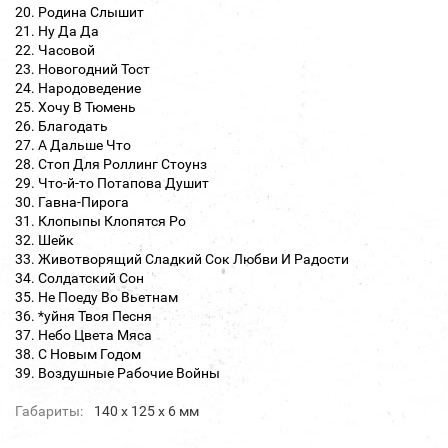
20. Родина Слышит
21. Ну Да Да
22. Часовой
23. Новогодний Тост
24. Народоведение
25. Хочу В Тюмень
26. Благодать
27. А Дальше Что
28. Стоп Для Роллинг Стоунз
29. Что-й-то Потапова Душит
30. Гавна-Пирога
31. Клопыпы Клопятся Ро
32. Шейк
33. Животворящий Сладкий Сок Любви И Радости
34. Солдатский Сон
35. Не Поеду Во Вьетнам
36. *уйня Твоя Песня
37. Небо Цвета Мяса
38. С Новым Годом
39. Воздушные Рабочие Войны
Габариты:
140 х 125 х 6 мм