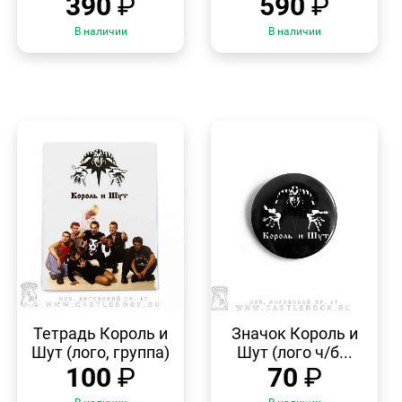
390
₽
590
₽
В наличии
В наличии
БЫСТРЫЙ
БЫСТРЫЙ
ПРОСМОТР
ПРОСМОТР
Тетрадь Король и
Значок Король и
Шут (лого, группа)
Шут (лого ч/б...
100
₽
70
₽