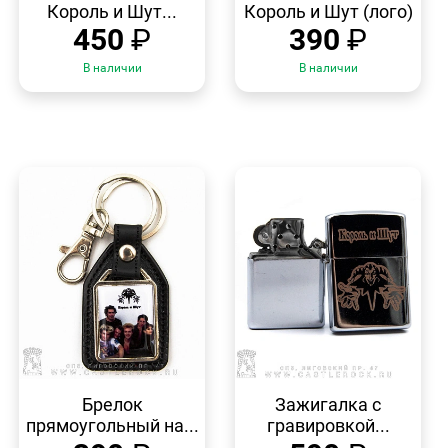
Король и Шут...
Король и Шут (лого)
450
₽
390
₽
В наличии
В наличии
БЫСТРЫЙ
БЫСТРЫЙ
ПРОСМОТР
ПРОСМОТР
Брелок
Зажигалка с
прямоугольный на...
гравировкой...