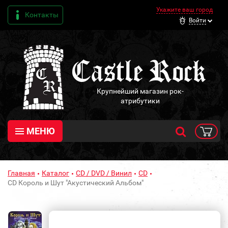
Укажите ваш город
Контакты
Войти
Крупнейший магазин рок-
атрибутики
МЕНЮ
Главная
Каталог
CD / DVD / Винил
CD
CD Король и Шут "Акустический Альбом"