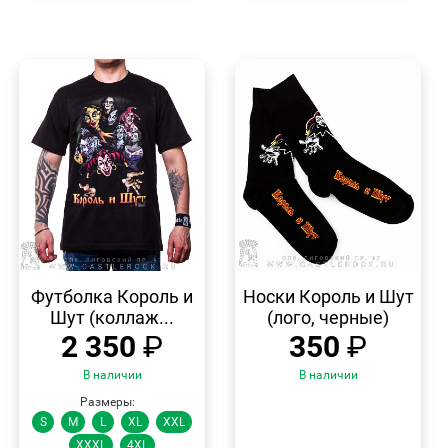
БЫСТРЫЙ
БЫСТРЫЙ
ПРОСМОТР
ПРОСМОТР
Футболка Король и
Носки Король и Шут
Шут (коллаж...
(лого, черные)
2 350
₽
350
₽
В наличии
В наличии
Размеры:
S
M
L
XL
XXL
XXXL
4XL