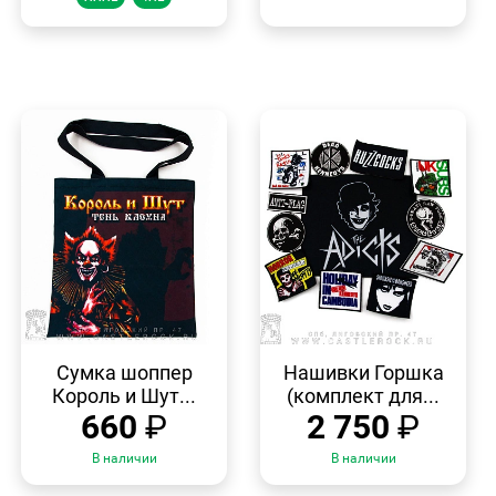
БЫСТРЫЙ
БЫСТРЫЙ
ПРОСМОТР
ПРОСМОТР
Сумка шоппер
Нашивки Горшка
Король и Шут...
(комплект для...
660
₽
2 750
₽
В наличии
В наличии