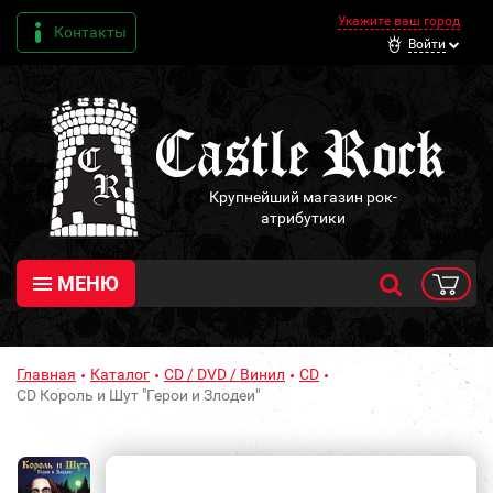
Укажите ваш город
Контакты
Войти
Крупнейший магазин рок-
атрибутики
МЕНЮ
Главная
Каталог
CD / DVD / Винил
CD
CD Король и Шут "Герои и Злодеи"