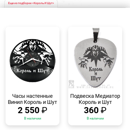
Еще из подборки «Король И Шут»
БЫСТРЫЙ
БЫСТРЫЙ
ПРОСМОТР
ПРОСМОТР
Часы настенные
Подвеска Медиатор
Винил Король и Шут
Король и Шут
2 550
₽
360
₽
В наличии
В наличии