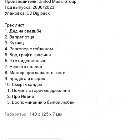
Производитель: United Music Group
Год выпуска: 2000/2023
Упаковка: CD Digipack
Трек лист:
1. Дед на свадьбе
2. Запрет отца
3. Кузнец
4. Разговор с гоблином
5. Вор, граф и графиня
6. Что видел малыш
7. Невеста палача
8. Мастер приглашает в гости
9. Бродяга и старик
10. Смерть халдея
11. Помнят с горечью древляне
12. Про Ивана
13. Воспоминания о былой любви
Габариты:
140 х 125 х 7 мм