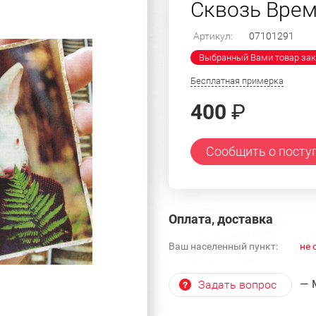
Сквозь Врем
Артикул:
07101291
Выбранный Вами товар зак
Бесплатная примерка
400
₽
Сообщить о посту
Оплата, доставка
Ваш населенный пункт:
не 
— 
Задать вопрос