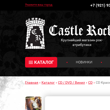
Укажите ваш город
+7 (921) 9
Крупнейший магазин рок-
атрибутики
КАТАЛОГ
НОВИНКИ
Главная
Каталог
CD / DVD / Винил
CD
CD Крас