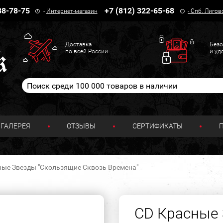
38-78-75
+7 (812) 322-65-68
-
Интернет-магазин
-
Спб. Лигов
Доставка
Безо
по всей России
и уд
ГАЛЕРЕЯ
ОТЗЫВЫ
СЕРТИФИКАТЫ
ные Звезды "Скользящие Сквозь Времена"
CD Красные