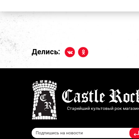
Делись:
Старейший культовый рок магази