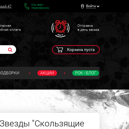
Мы вам
Войти
ский 47
перезвоним
пасная
Отправка
обная оплата
в день заказа
Корзина пуста
ПОДБОРКИ
АКЦИИ
РОК - БЛОГ
 Звезды "Скользящие