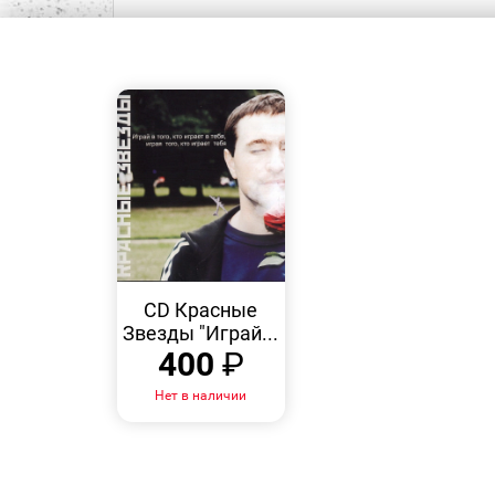
БЫСТРЫЙ
ПРОСМОТР
CD Красные
Звезды "Играй...
400
₽
Нет в наличии