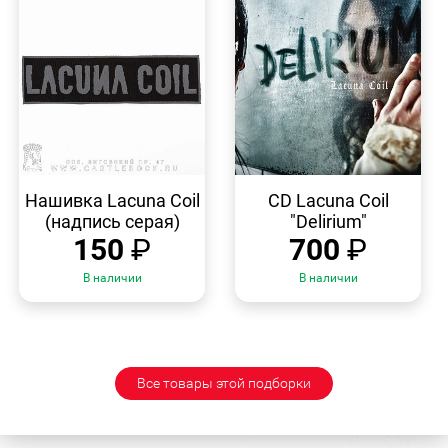
БЫСТРЫЙ
БЫСТРЫЙ
ПРОСМОТР
ПРОСМОТР
Нашивка Lacuna Coil
CD Lacuna Coil
(надпись серая)
"Delirium"
150
₽
700
₽
В наличии
В наличии
Все товары этой подборки