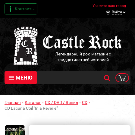
Укажите ваш город
Контакты
Войти
Легендарный рок-магазин с
тридцатилетней историей
МЕНЮ
Главная
Каталог
CD / DVD / Винил
CD
CD Lacuna Coil "In a Reverie"