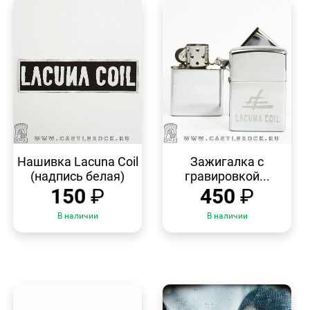
БЫСТРЫЙ
БЫСТРЫЙ
ПРОСМОТР
ПРОСМОТР
Нашивка Lacuna Coil
Зажигалка с
(надпись белая)
гравировкой...
150
₽
450
₽
В наличии
В наличии