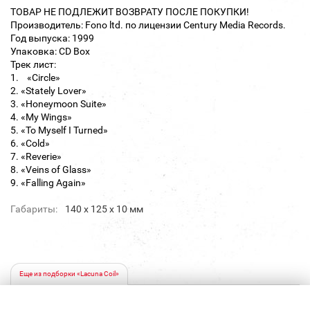
ТОВАР НЕ ПОДЛЕЖИТ ВОЗВРАТУ ПОСЛЕ ПОКУПКИ!
Производитель: Fono ltd. по лицензии Century Media Records.
Год выпуска: 1999
Упаковка: CD Box
Трек лист:
1. «Circle»
2. «Stately Lover»
3. «Honeymoon Suite»
4. «My Wings»
5. «To Myself I Turned»
6. «Cold»
7. «Reverie»
8. «Veins of Glass»
9. «Falling Again»
Габариты:
140 х 125 х 10 мм
Еще из подборки «Lacuna Coil»