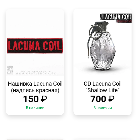
БЫСТРЫЙ
БЫСТРЫЙ
ПРОСМОТР
ПРОСМОТР
Нашивка Lacuna Coil
CD Lacuna Coil
(надпись красная)
"Shallow Life"
150
₽
700
₽
В наличии
В наличии