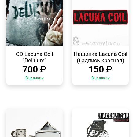
БЫСТРЫЙ
БЫСТРЫЙ
ПРОСМОТР
ПРОСМОТР
CD Lacuna Coil
Нашивка Lacuna Coil
"Delirium"
(надпись красная)
700
₽
150
₽
В наличии
В наличии