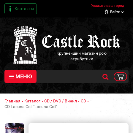
Укажите ваш город
Контакты
Войти
Крупнейший магазин рок-
атрибутики
МЕНЮ
Главная
Каталог
CD / DVD / Винил
CD
CD Lacuna Coil "Lacuna Coil"