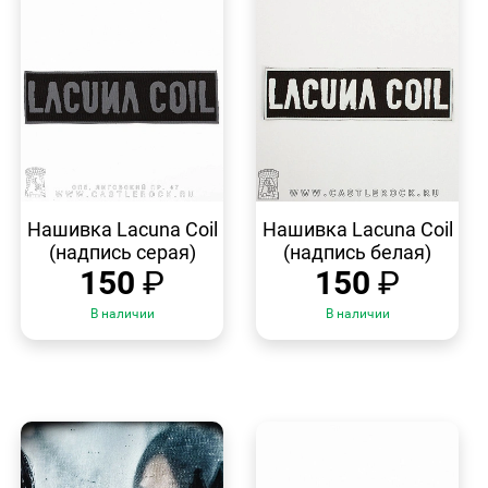
БЫСТРЫЙ
БЫСТРЫЙ
ПРОСМОТР
ПРОСМОТР
Нашивка Lacuna Coil
Нашивка Lacuna Coil
(надпись серая)
(надпись белая)
150
₽
150
₽
В наличии
В наличии