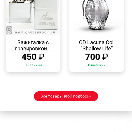
БЫСТРЫЙ
БЫСТРЫЙ
ПРОСМОТР
ПРОСМОТР
Зажигалка с
CD Lacuna Coil
гравировкой...
"Shallow Life"
450
₽
700
₽
В наличии
В наличии
Все товары этой подборки