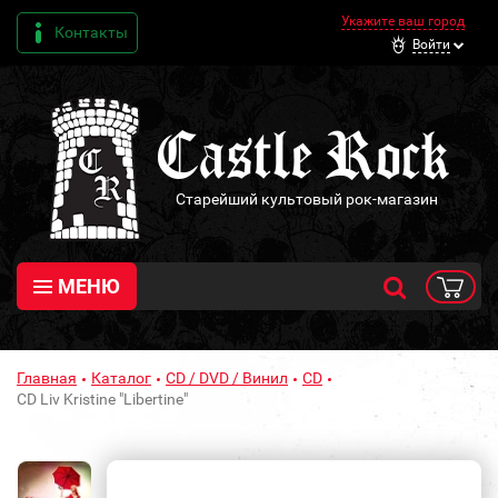
Укажите ваш город
Контакты
Войти
Старейший культовый рок-магазин
МЕНЮ
Главная
Каталог
CD / DVD / Винил
CD
CD Liv Kristine "Libertine"