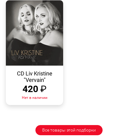
БЫСТРЫЙ
ПРОСМОТР
CD Liv Kristine
"Vervain"
420
₽
Нет в наличии
Все товары этой подборки