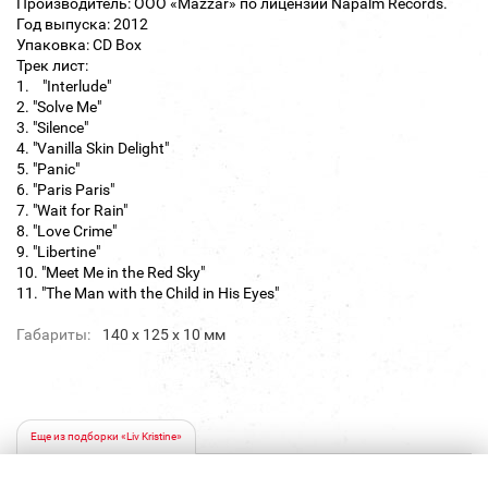
Производитель: ООО «Mazzar» по лицензии Napalm Records.
Год выпуска: 2012
Упаковка: CD Box
Трек лист:
1. "Interlude"
2. "Solve Me"
3. "Silence"
4. "Vanilla Skin Delight"
5. "Panic"
6. "Paris Paris"
7. "Wait for Rain"
8. "Love Crime"
9. "Libertine"
10. "Meet Me in the Red Sky"
11. "The Man with the Child in His Eyes"
Габариты:
140 х 125 х 10 мм
Еще из подборки «Liv Kristine»