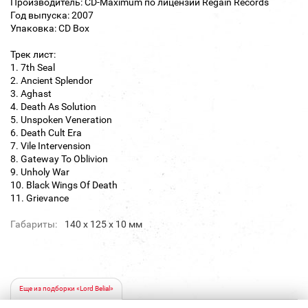
Производитель: CD-Maximum по лицензии Regain Records
Год выпуска: 2007
Упаковка: CD Box
Трек лист:
1. 7th Seal
2. Ancient Splendor
3. Aghast
4. Death As Solution
5. Unspoken Veneration
6. Death Cult Era
7. Vile Intervension
8. Gateway To Oblivion
9. Unholy War
10. Black Wings Of Death
11. Grievance
Габариты:
140 х 125 х 10 мм
Еще из подборки «Lord Belial»