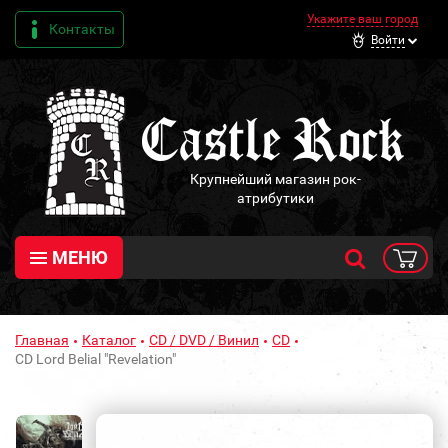
Укажите ваш город
Контакты
Войти
Крупнейший магазин рок-
атрибутики
МЕНЮ
Главная
Каталог
CD / DVD / Винил
CD
CD Lord Belial "Revelation"