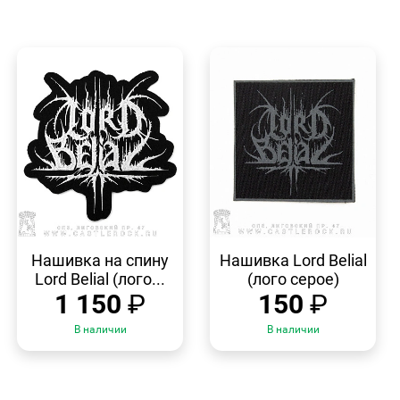
БЫСТРЫЙ
БЫСТРЫЙ
ПРОСМОТР
ПРОСМОТР
Нашивка на спину
Нашивка Lord Belial
Lord Belial (лого...
(лого серое)
1 150
₽
150
₽
В наличии
В наличии