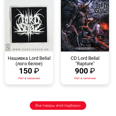
БЫСТРЫЙ
БЫСТРЫЙ
ПРОСМОТР
ПРОСМОТР
Нашивка Lord Belial
CD Lord Belial
(лого белое)
"Rapture"
150
₽
900
₽
Нет в наличии
Нет в наличии
Все товары этой подборки