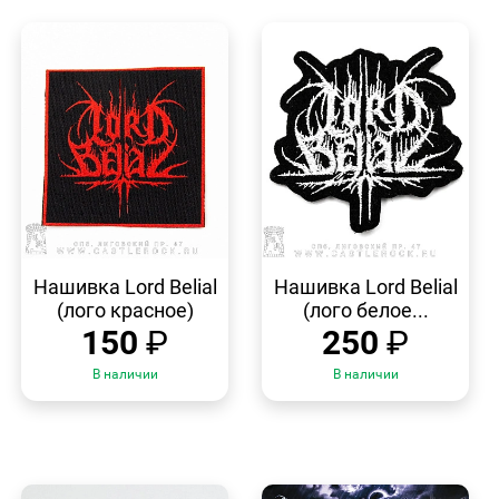
БЫСТРЫЙ
БЫСТРЫЙ
ПРОСМОТР
ПРОСМОТР
Нашивка Lord Belial
Нашивка Lord Belial
(лого красное)
(лого белое...
150
₽
250
₽
В наличии
В наличии